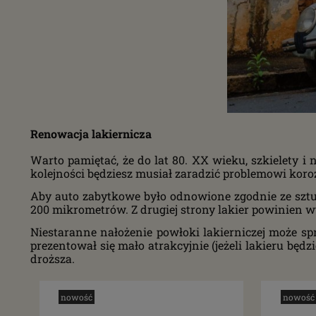
Renowacja lakiernicza
Warto pamiętać, że do lat 80. XX wieku, szkielety i
kolejności będziesz musiał zaradzić problemowi korozj
Aby auto zabytkowe było odnowione zgodnie ze sztu
200 mikrometrów. Z drugiej strony lakier powinien 
Niestaranne nałożenie powłoki lakierniczej może spra
prezentował się mało atrakcyjnie (jeżeli lakieru będ
droższa.
nowość
nowość