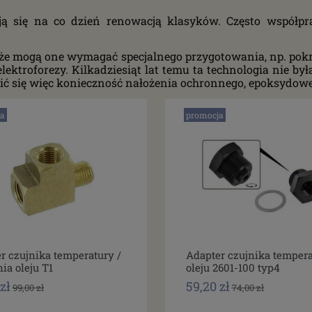
mują się na co dzień renowacją klasyków. Często współp
j, że mogą one wymagać specjalnego przygotowania, np. pok
ktroforezy. Kilkadziesiąt lat temu ta technologia nie by
wić się więc konieczność nałożenia ochronnego, epoksydow
a
promocja
r czujnika temperatury /
Adapter czujnika temper
nia oleju T1
oleju 2601-100 typ4
zł
59,20 zł
99,00 zł
74,00 zł