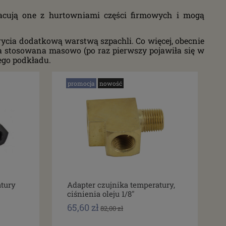
racują one z hurtowniami części firmowych i mogą
rycia dodatkową warstwą szpachli. Co więcej, obecnie
ła stosowana masowo (po raz pierwszy pojawiła się w
ego podkładu.
promocja
nowość
atury
Adapter czujnika temperatury,
ciśnienia oleju 1/8"
65,60 zł
82,00 zł