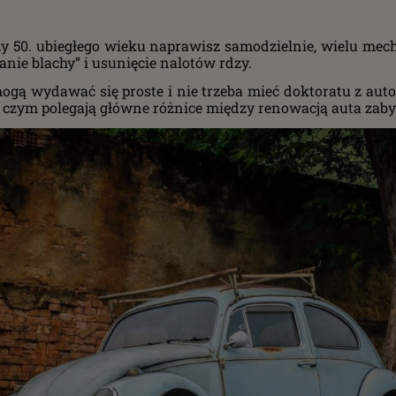
czy 50. ubiegłego wieku naprawisz samodzielnie, wielu me
nie blachy” i usunięcie nalotów rdzy.
ogą wydawać się proste i nie trzeba mieć doktoratu z aut
Na czym polegają główne różnice między renowacją auta za