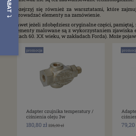
Rozejrzyj się również za warsztatami, które zaj
sprowadzać elementy na zamówienie.
Nawet jeżeli zdobędziesz oryginalne części, pamięta
elementy malowane są z wykorzystaniem zjawiska ele
latach 60. XX wieku, w zakładach Forda). Może poja
promocja
promocj
Adapter czujnika temperatury /
Adapte
ciśnienia oleju 3w
ciśnie
180,80 zł
79,20 
226,00 zł