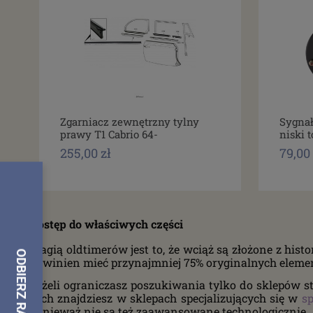
Zgarniacz zewnętrzny tylny
Sygnał
prawy T1 Cabrio 64-
niski 
255,00 zł
79,00 
Dostęp do właściwych części
Magią oldtimerów jest to, że wciąż są złożone z hist
powinien mieć przynajmniej 75% oryginalnych eleme
Jeżeli ograniczasz poszukiwania tylko do sklepów s
nich znajdziesz w sklepach specjalizujących się w
sp
ponieważ nie są też zaawansowane technologicznie.