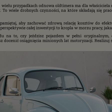
W wielu przypadkach odnowa oldtimera ma dla właściciel
 To wiele drobnych czynności, na które składają się prace 
 pamiętaj, aby zachować zdrową relację kosztów do efek
erspektywie całej inwestycji to kropla w morzu pracy, jaka
du na to, czy jeździsz pojazdem w pełni oryginalnym,
docenić osiągnięcia minionych lat motoryzacji. Realizuj sw