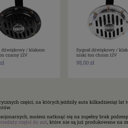
 dźwiękowy / klakson
Sygnał dźwiękowy / klak
ton czarny 12V
niski ton chrom 12V
zł
95,00 zł
orycznych części, na których jeździły auta kilkadziesiąt l
ntów.
tacjonarnych, możesz natknąć się na zupełny brak podzespo
rzedaży części do aut
, które nie są już produkowane na m