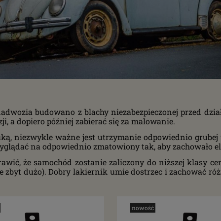
 nadwozia budowano z blachy niezabezpieczonej przed dzia
i, a dopiero później zabierać się za malowanie.
ką, niezwykle ważne jest utrzymanie odpowiednio grubej w
wyglądać na odpowiednio zmatowiony tak, aby zachowało e
wić, że samochód zostanie zaliczony do niższej klasy ceno
zie zbyt dużo). Dobry lakiernik umie dostrzec i zachować ró
nowość