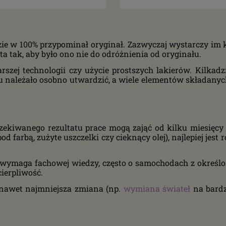
dzie w 100% przypominał oryginał. Zazwyczaj wystarczy im k
a tak, aby było ono nie do odróżnienia od oryginału.
szej technologii czy użycie prostszych lakierów. Kilkadzi
ru należało osobno utwardzić, a wiele elementów składanych
zekiwanego rezultatu prace mogą zająć od kilku miesięc
d farbą, zużyte uszczelki czy cieknący olej), najlepiej jest
wymaga fachowej wiedzy, często o samochodach z określone
ierpliwość.
, nawet najmniejsza zmiana (np.
wymian
a
świateł
na bardz