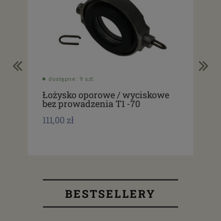
dostępne: 9 szt.
do
Łożysko oporowe / wyciskowe
Ło
bez prowadzenia T1 -70
be
111,00 zł
69,
BESTSELLERY