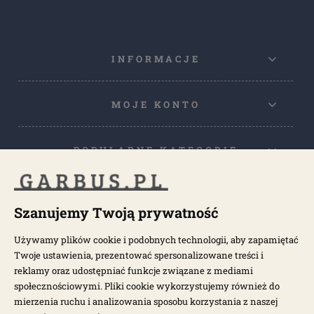
INFORMACJE
MOJE KONTO
POPULARNE KATEGORIE
POPULARNE MODELE
Szanujemy Twoją prywatność
Używamy plików cookie i podobnych technologii, aby zapamiętać
NEWSLETTER
Twoje ustawienia, prezentować spersonalizowane treści i
reklamy oraz udostępniać funkcje związane z mediami
społecznościowymi. Pliki cookie wykorzystujemy również do
Otrzymuj najnowsze wiadomości i oferty bezpośrednio na swoją
pocztę.
mierzenia ruchu i analizowania sposobu korzystania z naszej