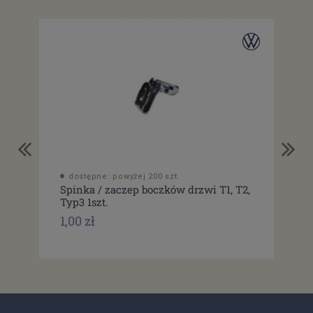
dostępne: powyżej 200 szt.
do
Spinka / zaczep boczków drzwi T1, T2,
Usz
Typ3 1szt.
drz
1,00 zł
1,0