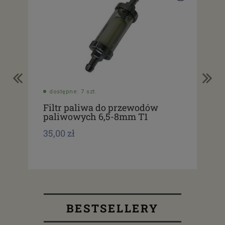
dostępne: 7 szt.
do
Filtr paliwa do przewodów
Fi
paliwowych 6,5-8mm T1
pl
35,00 zł
7,0
BESTSELLERY