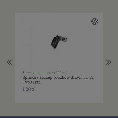
dostępne: powyżej 200 szt.
do
Spinka / zaczep boczków drzwi T1, T2,
Usz
Typ3 1szt.
drz
1,00 zł
1,0