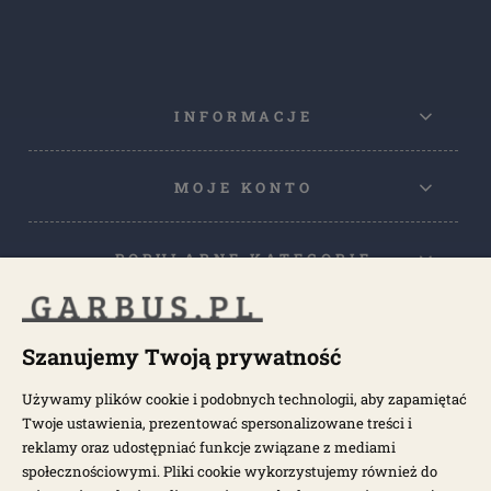
INFORMACJE
MOJE KONTO
POPULARNE KATEGORIE
POPULARNE MODELE
Szanujemy Twoją prywatność
Używamy plików cookie i podobnych technologii, aby zapamiętać
NEWSLETTER
Twoje ustawienia, prezentować spersonalizowane treści i
reklamy oraz udostępniać funkcje związane z mediami
społecznościowymi. Pliki cookie wykorzystujemy również do
Otrzymuj najnowsze wiadomości i oferty bezpośrednio na swoją