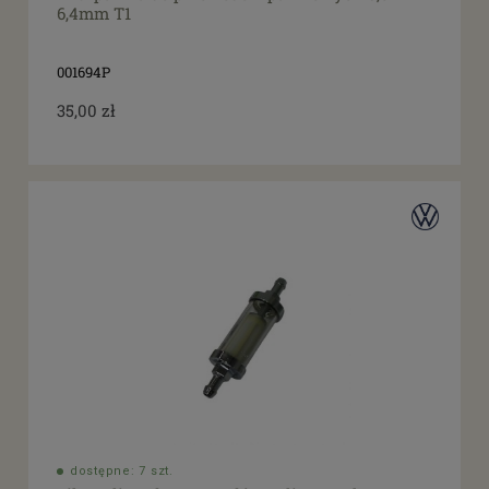
6,4mm T1
001694P
35,00 zł
dostępne: 7 szt.