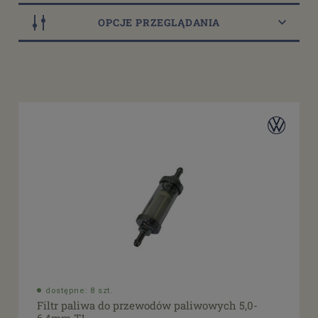
OPCJE PRZEGLĄDANIA
Dostępność
dostępny do 10 dni roboczych
(5)
dostępne: 2 szt.
(1)
dostępne: 7 szt.
(1)
dostępne: 8 szt.
(1)
dostępne: 9 szt.
(1)
Cena
od
filtruj
do
dostępne: 8 szt.
Filtr paliwa do przewodów paliwowych 5,0-