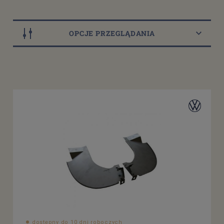
OPCJE PRZEGLĄDANIA
Strona zabudowy
przód
(11)
tył
(13)
uniwersalna
(6)
Dostępność
dostępny do 10 dni roboczych
(40)
dostępne: 1 szt.
(2)
dostępne: 2 szt.
(2)
dostępne: 4 szt.
(1)
Cena
od
dostępny do 10 dni roboczych