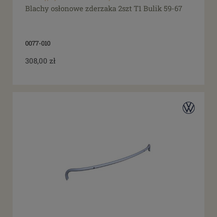
Blachy osłonowe zderzaka 2szt T1 Bulik 59-67
filtruj
do
Promocja
0077-010
tak
(4)
308,00 zł