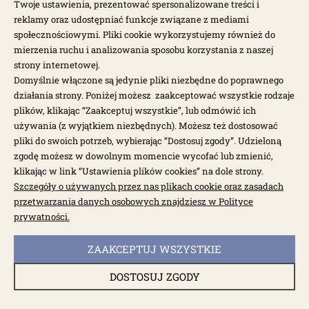
Twoje ustawienia, prezentować spersonalizowane treści i
reklamy oraz udostępniać funkcje związane z mediami
społecznościowymi. Pliki cookie wykorzystujemy również do
mierzenia ruchu i analizowania sposobu korzystania z naszej
strony internetowej.
Domyślnie włączone są jedynie pliki niezbędne do poprawnego
działania strony. Poniżej możesz zaakceptować wszystkie rodzaje
plików, klikając “Zaakceptuj wszystkie”, lub odmówić ich
używania (z wyjątkiem niezbędnych). Możesz też dostosować
pliki do swoich potrzeb, wybierając “Dostosuj zgody”. Udzieloną
zgodę możesz w dowolnym momencie wycofać lub zmienić,
klikając w link “Ustawienia plików cookies” na dole strony.
Szczegóły o używanych przez nas plikach cookie oraz zasadach
przetwarzania danych osobowych znajdziesz w Polityce
dostępne: 1 szt.
prywatności.
Zderzak przedni biały T1 Bulik 58-67
ZAAKCEPTUJ WSZYSTKIE
0012-601
DOSTOSUJ ZGODY
1 435,00 zł