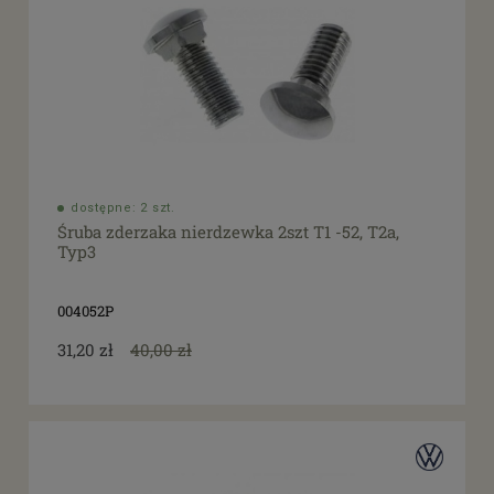
dostępne: 2 szt.
Śruba zderzaka nierdzewka 2szt T1 -52, T2a,
Typ3
004052P
31,20 zł
40,00 zł