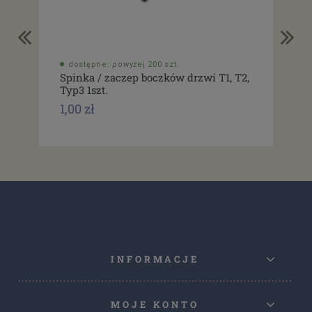
dostępne: powyżej 200 szt.
do
Spinka / zaczep boczków drzwi T1, T2,
Usz
Typ3 1szt.
drz
1,00 zł
1,0
INFORMACJE
MOJE KONTO