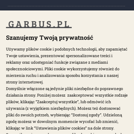
POPULARNE KATEGORIE
POPULARNE MODELE
Szanujemy Twoją prywatność
Używamy plików cookie i podobnych technologii, aby zapamiętać
Twoje ustawienia, prezentować spersonalizowane treści i
NEWSLETTER
reklamy oraz udostępniać funkcje związane z mediami
społecznościowymi. Pliki cookie wykorzystujemy również do
Otrzymuj najnowsze wiadomości i oferty bezpośrednio na swoją
mierzenia ruchu i analizowania sposobu korzystania z naszej
pocztę.
strony internetowej.
Domyślnie włączone są jedynie pliki niezbędne do poprawnego
działania strony. Poniżej możesz zaakceptować wszystkie rodzaje
ZAPISZ SIĘ >
plików, klikając “Zaakceptuj wszystkie”, lub odmówić ich
używania (z wyjątkiem niezbędnych). Możesz też dostosować
pliki do swoich potrzeb, wybierając “Dostosuj zgody”. Udzieloną
zgodę możesz w dowolnym momencie wycofać lub zmienić,
klikając w link “Ustawienia plików cookies” na dole strony.