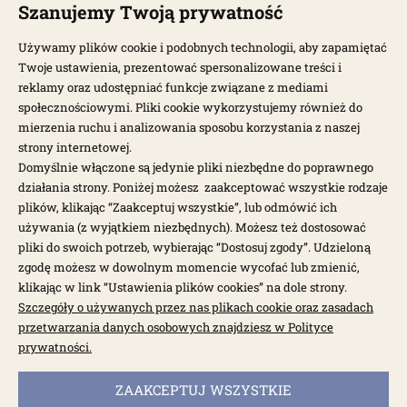
Szanujemy Twoją prywatność
Używamy plików cookie i podobnych technologii, aby zapamiętać
NEWSLETTER
Twoje ustawienia, prezentować spersonalizowane treści i
reklamy oraz udostępniać funkcje związane z mediami
społecznościowymi. Pliki cookie wykorzystujemy również do
Otrzymuj najnowsze wiadomości i oferty bezpośrednio na swoją
mierzenia ruchu i analizowania sposobu korzystania z naszej
pocztę.
strony internetowej.
Domyślnie włączone są jedynie pliki niezbędne do poprawnego
ZAPISZ SIĘ >
działania strony. Poniżej możesz zaakceptować wszystkie rodzaje
plików, klikając “Zaakceptuj wszystkie”, lub odmówić ich
używania (z wyjątkiem niezbędnych). Możesz też dostosować
pliki do swoich potrzeb, wybierając “Dostosuj zgody”. Udzieloną
zgodę możesz w dowolnym momencie wycofać lub zmienić,
klikając w link “Ustawienia plików cookies” na dole strony.
Szczegóły o używanych przez nas plikach cookie oraz zasadach
Garbus.pl © 2026
przetwarzania danych osobowych znajdziesz w Polityce
prywatności.
Sklep internetowy Shoper.pl
powered by:
ZAAKCEPTUJ WSZYSTKIE