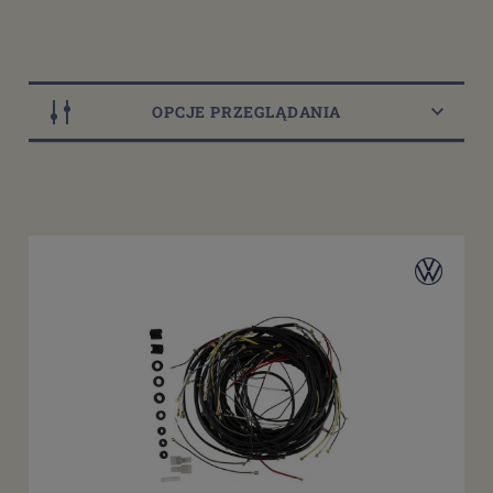
OPCJE PRZEGLĄDANIA
Dostępność
dostępny do 10 dni roboczych
(9)
dostępne: powyżej 100 szt.
(2)
dostępne: 3 szt.
(1)
dostępne: 10 szt.
(1)
dostępne: 13 szt.
(1)
więcej
Cena
od