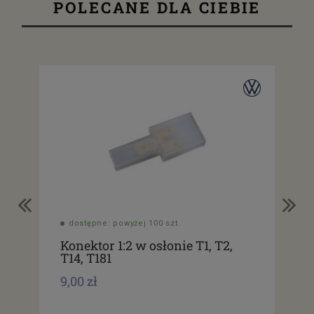
POLECANE DLA CIEBIE
dostępne: powyżej 100 szt.
do
Konektor 1:2 w osłonie T1, T2,
Ko
T14, T181
osł
9,00 zł
7,0