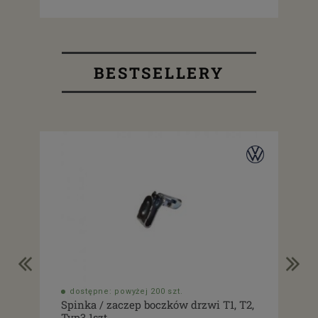
BESTSELLERY
dostępne: powyżej 200 szt.
do
Spinka / zaczep boczków drzwi T1, T2,
Usz
Typ3 1szt.
drz