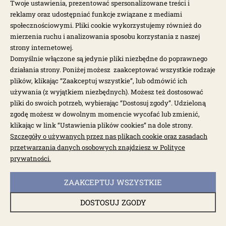
Twoje ustawienia, prezentować spersonalizowane treści i
reklamy oraz udostępniać funkcje związane z mediami
społecznościowymi. Pliki cookie wykorzystujemy również do
mierzenia ruchu i analizowania sposobu korzystania z naszej
strony internetowej.
Domyślnie włączone są jedynie pliki niezbędne do poprawnego
działania strony. Poniżej możesz zaakceptować wszystkie rodzaje
plików, klikając “Zaakceptuj wszystkie”, lub odmówić ich
używania (z wyjątkiem niezbędnych). Możesz też dostosować
pliki do swoich potrzeb, wybierając “Dostosuj zgody”. Udzieloną
zgodę możesz w dowolnym momencie wycofać lub zmienić,
klikając w link “Ustawienia plików cookies” na dole strony.
Szczegóły o używanych przez nas plikach cookie oraz zasadach
dostępny do 10 dni roboczych
przetwarzania danych osobowych znajdziesz w Polityce
Zawias pokrywy silnika 2szt T1 54-
prywatności.
ZAAKCEPTUJ WSZYSTKIE
0157-100
DOSTOSUJ ZGODY
82,00 zł