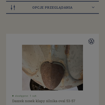
OPCJE PRZEGLĄDANIA
Dostępność
dostępny do 10 dni roboczych
(13)
dostępne: 1 szt.
(10)
dostępne: 2 szt.
(1)
dostępne: 3 szt.
(1)
dostępne: 4 szt.
(1)
więcej
Cena
od
filtruj
do
dostępne: 1 szt.
Daszek nosek klapy silnika oval 53-57
Promocja