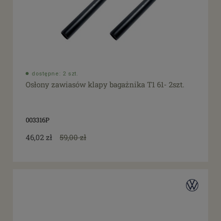
dostępne: 2 szt.
Osłony zawiasów klapy bagażnika T1 61- 2szt.
003316P
46,02 zł
59,00 zł