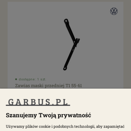
dostępne: 1 szt.
Zawias maski przedniej T1 55-61
0572-820
Szanujemy Twoją prywatność
223,86 zł
287,00 zł
Używamy plików cookie i podobnych technologii, aby zapamiętać