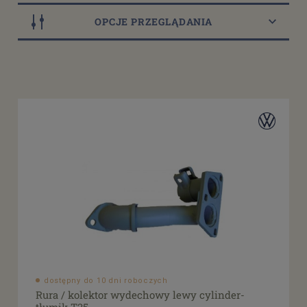
OPCJE PRZEGLĄDANIA
Dostępność
dostępny do 10 dni roboczych
(5)
dostępne: 1 szt.
(1)
dostępne: 2 szt.
(3)
Cena
od
filtruj
do
dostępny do 10 dni roboczych
Rura / kolektor wydechowy lewy cylinder-