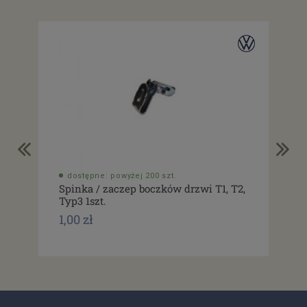
dostępne: powyżej 200 szt.
do
Spinka / zaczep boczków drzwi T1, T2,
Usz
Typ3 1szt.
drz
1,00 zł
1,0