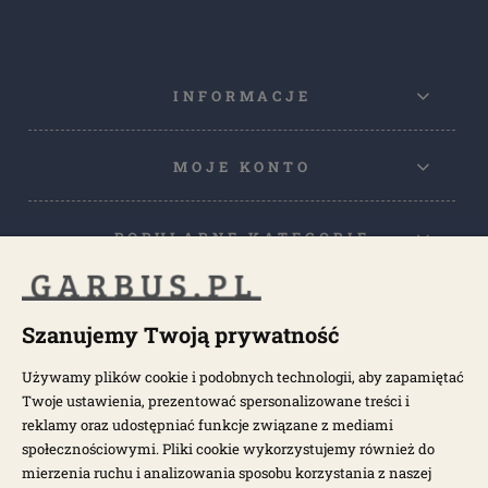
INFORMACJE
MOJE KONTO
POPULARNE KATEGORIE
POPULARNE MODELE
Szanujemy Twoją prywatność
Używamy plików cookie i podobnych technologii, aby zapamiętać
NEWSLETTER
Twoje ustawienia, prezentować spersonalizowane treści i
reklamy oraz udostępniać funkcje związane z mediami
społecznościowymi. Pliki cookie wykorzystujemy również do
Otrzymuj najnowsze wiadomości i oferty bezpośrednio na swoją
pocztę.
mierzenia ruchu i analizowania sposobu korzystania z naszej