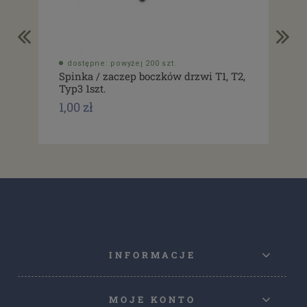
dostępne: powyżej 200 szt.
do
Spinka / zaczep boczków drzwi T1, T2,
Usz
Typ3 1szt.
drz
1,00 zł
1,0
INFORMACJE
MOJE KONTO