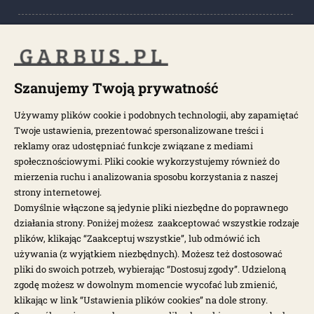
POPULARNE KATEGORIE
POPULARNE MODELE
Szanujemy Twoją prywatność
Używamy plików cookie i podobnych technologii, aby zapamiętać
Twoje ustawienia, prezentować spersonalizowane treści i
NEWSLETTER
reklamy oraz udostępniać funkcje związane z mediami
społecznościowymi. Pliki cookie wykorzystujemy również do
Otrzymuj najnowsze wiadomości i oferty bezpośrednio na swoją
mierzenia ruchu i analizowania sposobu korzystania z naszej
pocztę.
strony internetowej.
Domyślnie włączone są jedynie pliki niezbędne do poprawnego
działania strony. Poniżej możesz zaakceptować wszystkie rodzaje
ZAPISZ SIĘ >
plików, klikając “Zaakceptuj wszystkie”, lub odmówić ich
używania (z wyjątkiem niezbędnych). Możesz też dostosować
pliki do swoich potrzeb, wybierając “Dostosuj zgody”. Udzieloną
zgodę możesz w dowolnym momencie wycofać lub zmienić,
klikając w link “Ustawienia plików cookies” na dole strony.