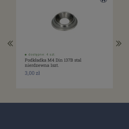
dostępne: 4 szt.
do
Podkładka M4 Din 137B stal
Śru
nierdzewna 1szt.
mm 
3,00 zł
2,0