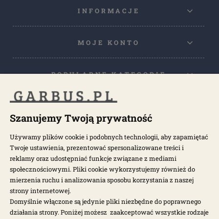
INFORMACJE
MOJE KONTO
POPULARNE KATEGORIE
POPULARNE MODELE
Szanujemy Twoją prywatność
Używamy plików cookie i podobnych technologii, aby zapamiętać
NEWSLETTER
Twoje ustawienia, prezentować spersonalizowane treści i
reklamy oraz udostępniać funkcje związane z mediami
społecznościowymi. Pliki cookie wykorzystujemy również do
Otrzymuj najnowsze wiadomości i oferty bezpośrednio na swoją
pocztę.
mierzenia ruchu i analizowania sposobu korzystania z naszej
strony internetowej.
Domyślnie włączone są jedynie pliki niezbędne do poprawnego
ZAPISZ SIĘ >
działania strony. Poniżej możesz zaakceptować wszystkie rodzaje