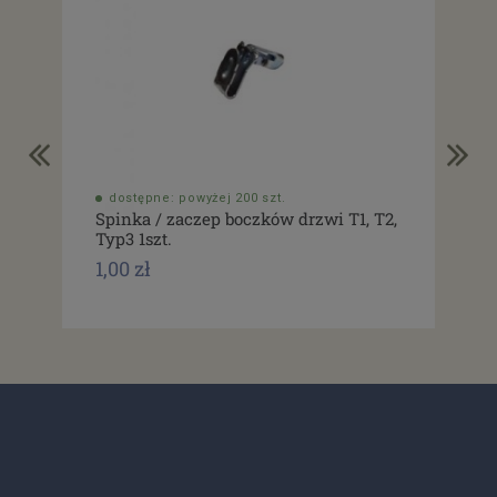
dostępne: powyżej 200 szt.
do
Spinka / zaczep boczków drzwi T1, T2,
Usz
Typ3 1szt.
drz
1,00 zł
1,0