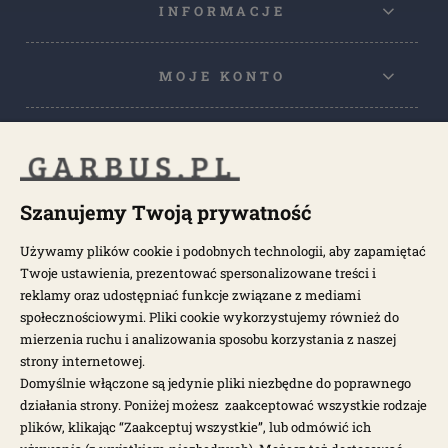
INFORMACJE
MOJE KONTO
POPULARNE KATEGORIE
POPULARNE MODELE
Szanujemy Twoją prywatność
Używamy plików cookie i podobnych technologii, aby zapamiętać
Twoje ustawienia, prezentować spersonalizowane treści i
NEWSLETTER
reklamy oraz udostępniać funkcje związane z mediami
społecznościowymi. Pliki cookie wykorzystujemy również do
Otrzymuj najnowsze wiadomości i oferty bezpośrednio na swoją
mierzenia ruchu i analizowania sposobu korzystania z naszej
pocztę.
strony internetowej.
Domyślnie włączone są jedynie pliki niezbędne do poprawnego
działania strony. Poniżej możesz zaakceptować wszystkie rodzaje
ZAPISZ SIĘ >
plików, klikając “Zaakceptuj wszystkie”, lub odmówić ich