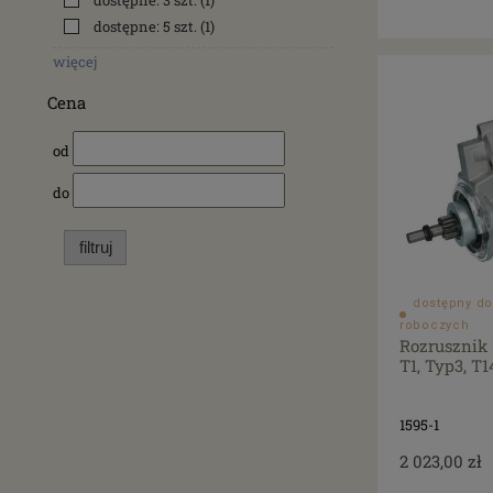
dostępne: 3 szt.
(1)
dostępne: 5 szt.
(1)
więcej
Cena
od
do
filtruj
dostępny do
roboczych
Rozrusznik
T1, Typ3, T1
1595-1
2 023,00 zł