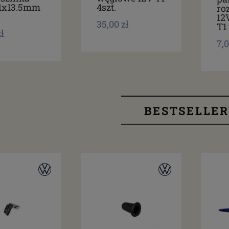
11x13.5mm
4szt.
ro
12
35,00 zł
T1
zł
7,0
BESTSELLE