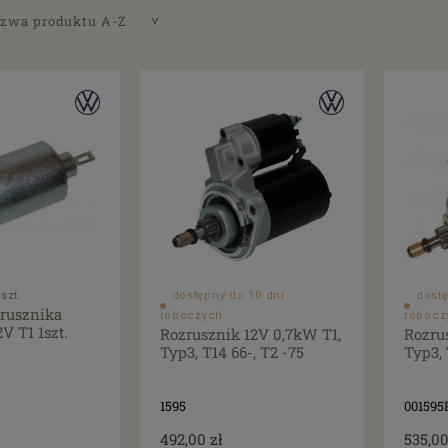
zwa produktu A-Z
szt.
dostępny do 10 dni
dostę
zrusznika
roboczych
robocz
2V T1 1szt.
Rozrusznik 12V 0,7kW T1,
Rozru
Typ3, T14 66-, T2 -75
Typ3, 
1595
001595
492,00 zł
535,00