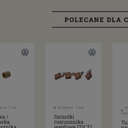
POLECANE DLA C
pne: 7 szt.
dostępne: 5 szt.
d
rob
ka /
Szczotki
ewka
rozrusznika
Tu
usznika
węglowe 12V T1
pa