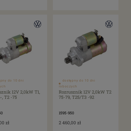
pny do 10 dni
dostępny do 10 dni
ych
roboczych
sznik 12V 2,0kW T1,
Rozrusznik 12V 2,0kW T2
-, T2 -75
75-79, T25/T3 -92
50
1595-950
00 zł
2 460,00 zł