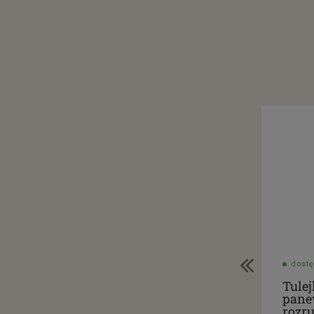
dostę
Tulej
pan
rozr