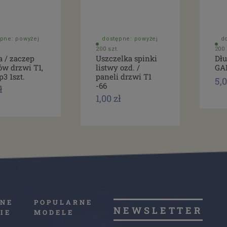
pne: powyżej
dostępne: powyżej
d
200 szt.
200 
a / zaczep
Uszczelka spinki
Dłu
ów drzwi T1,
listwy ozd. /
GA
p3 1szt.
paneli drzwi T1
5,0
-66
ł
1,00 zł
NE
POPULARNE
NEWSLETTER
IE
MODELE