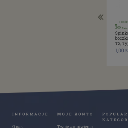
dostę
200 szt.
Spink
boczk
T2, Ty
1,00 z
INFORMACJE
MOJE KONTO
POPULAR
KATEGOR
O nas
Twoje zamówienia