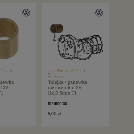
 10 dni
dostępny do 10 dni
roboczych
anewka
Tulejka / panewka
 12V
rozrusznika 12V
T1
11x13.5mm T1
8131500100
5,00 zł