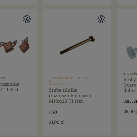
dostę
szt.
dostępny do 10 dni
Śruby 
zrusznika
(rozru
roboczych
 T1 4szt.
Śruba silnika
dolna 
(rozrusznika) górna
M10x110 T1 1szt.
001553
25,00 
1593
21,00 zł