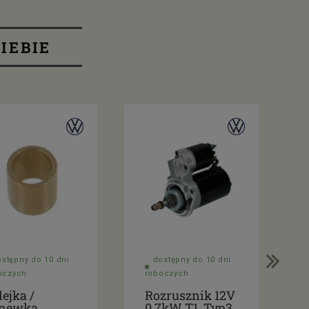
IEBIE
ostępny do 10 dni
dostępny do 10 dni
oczych
roboczych
lejka /
Rozrusznik 12V
newka
0,7kW T1, Typ3,