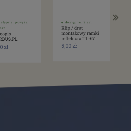
ostępne: powyżej
dostępne: 2 szt.
Klip / drut
szt.
montażowy ramki
gopis
reflektora T1 -67
RBUS.PL
5,00 zł
0 zł