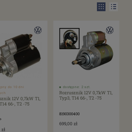
pny do 10 dni
dostępne: 2 szt.
Rozrusznik 12V 0,7kW T1,
ych
Typ3, T14 66-, T2 -75
sznik 12V 0,7kW T1,
T14 66-, T2 -75
8190300400
P
699,00 zł
 zł