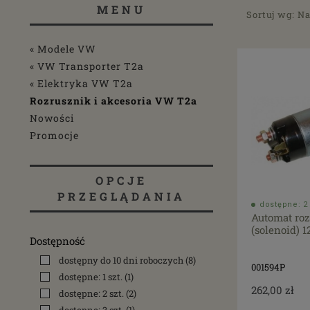
MENU
Sortuj wg:
Na
« Modele VW
« VW Transporter T2a
« Elektryka VW T2a
Rozrusznik i akcesoria VW T2a
Nowości
Promocje
OPCJE
PRZEGLĄDANIA
dostępne: 2 
Automat ro
(solenoid) 1
Dostępność
dostępny do 10 dni roboczych
(8)
001594P
dostępne: 1 szt.
(1)
262,00 zł
dostępne: 2 szt.
(2)