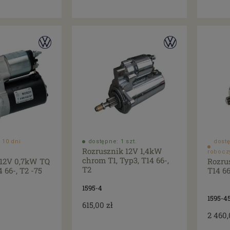
 10 dni
dostępne: 1 szt.
dostę
Rozrusznik 12V 1,4kW
robocz
chrom T1, Typ3, T14 66-,
 12V 0,7kW TQ
Rozru
T2
4 66-, T2 -75
T14 66
1595-4
1595-4
615,00 zł
2 460,