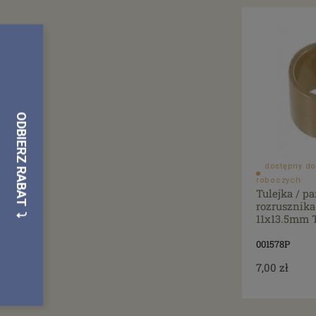
dostępny do
roboczych
Tulejka / p
rozrusznika
11x13.5mm 
001578P
7,00 zł