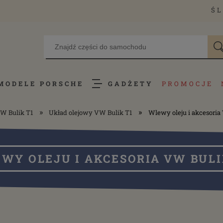
ŚL
MODELE PORSCHE
GADŻETY
PROMOCJE
»
»
VW Bulik T1
Układ olejowy VW Bulik T1
Wlewy oleju i akcesoria
WY OLEJU I AKCESORIA VW BULI