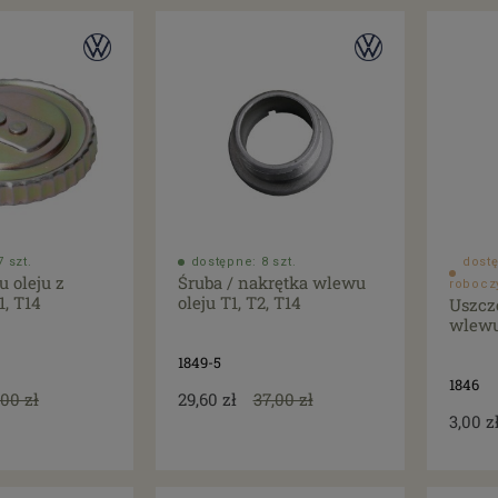
 szt.
dostępne: 8 szt.
dostę
 oleju z
Śruba / nakrętka wlewu
robocz
1, T14
oleju T1, T2, T14
Uszcze
wlewu 
1849-5
1846
,00 zł
29,60 zł
37,00 zł
3,00 z