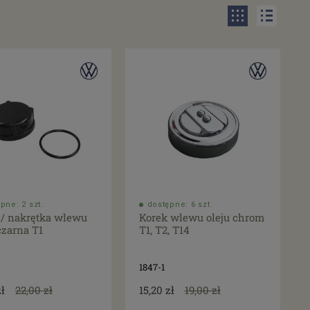
pne: 2 szt.
dostępne: 6 szt.
 / nakrętka wlewu
Korek wlewu oleju chrom
czarna T1
T1, T2, T14
1847-1
zł
22,00 zł
15,20 zł
19,00 zł