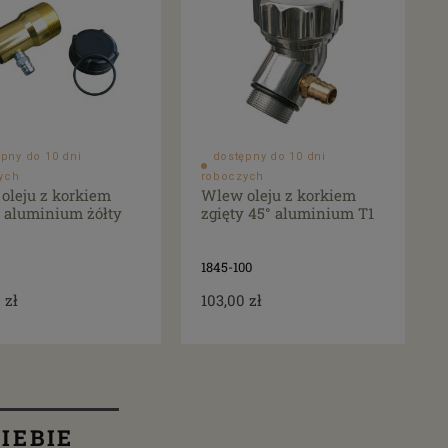
pny do 10 dni
dostępny do 10 dni
ych
roboczych
oleju z korkiem
Wlew oleju z korkiem
y aluminium żółty
zgięty 45° aluminium T1
1845-100
 zł
103,00 zł
IEBIE