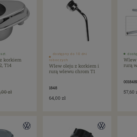
szt.
dostępny do 10 dni
dostę
 z korkiem
Wlew 
roboczych
2, T14
rurą 
Wlew oleju z korkiem i
rurą wlewu chrom T1
001848
1848
,00 zł
57,60 
64,00 zł