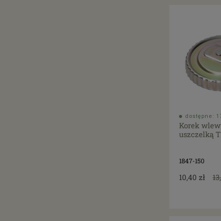
dostępne: 17
Korek wlewu
uszczelką T
1847-150
10,40 zł
13