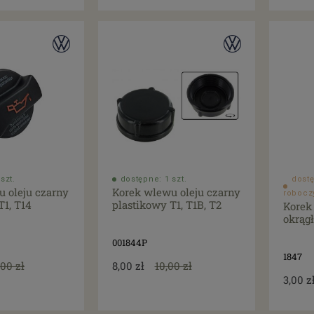
szt.
dostępne: 1 szt.
dostę
 oleju czarny
Korek wlewu oleju czarny
robocz
T1, T14
plastikowy T1, T1B, T2
Korek
okrągł
001844P
1847
,00 zł
8,00 zł
10,00 zł
3,00 z