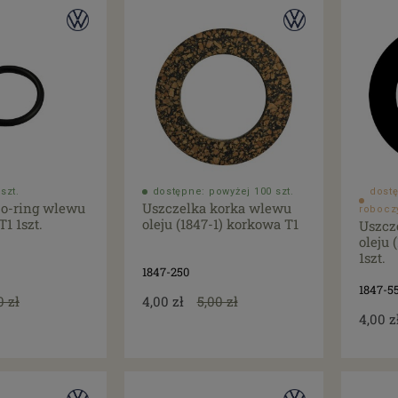
szt.
dostępne: powyżej 100 szt.
dostę
 o-ring wlewu
Uszczelka korka wlewu
robocz
T1 1szt.
oleju (1847-1) korkowa T1
Uszcz
oleju 
1szt.
1847-250
1847-5
0 zł
4,00 zł
5,00 zł
4,00 z