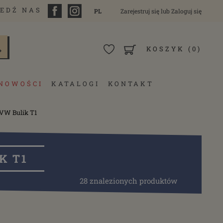
EDŹ NAS
PL
Zarejestruj się
lub
Zaloguj się
KOSZYK
(0)
NOWOŚCI
KATALOGI
KONTAKT
 VW Bulik T1
K T1
28 znalezionych produktów