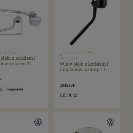
pne: 3 szt.
dostępny do 10 dni
oleju z korkiem i
roboczych
wlewu chrom T1
Wlew oleju z korkiem i
rurą wlewu czarny T1
P
004843P
zł
72,00 zł
105,00 zł