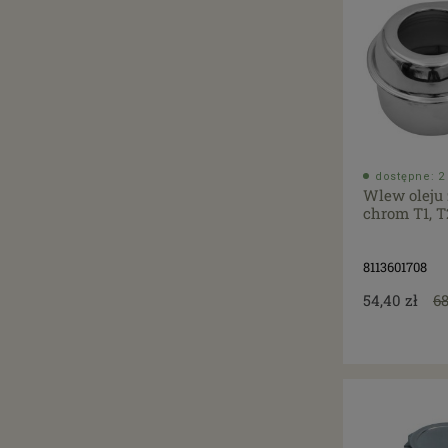
dostępne: 2 
Wlew oleju
chrom T1, T
8113601708
54,40 zł
68