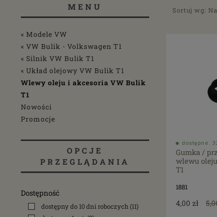
MENU
Sortuj wg:
Na
« Modele VW
« VW Bulik - Volkswagen T1
« Silnik VW Bulik T1
« Układ olejowy VW Bulik T1
Wlewy oleju i akcesoria VW Bulik
T1
Nowości
Promocje
dostępne: 32
OPCJE
Gumka / prz
wlewu oleju
PRZEGLĄDANIA
T1
1881
Dostępność
4,00 zł
5,0
dostępny do 10 dni roboczych
(11)