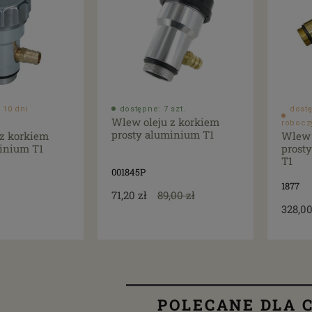
 10 dni
dostępne: 7 szt.
dostę
Wlew oleju z korkiem
robocz
prosty aluminium T1
 z korkiem
Wlew 
minium T1
prost
T1
001845P
1877
71,20 zł
89,00 zł
328,00
POLECANE DLA C