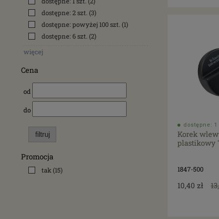
dostępne: 1 szt.
(2)
dostępne: 2 szt.
(3)
dostępne: powyżej 100 szt.
(1)
dostępne: 6 szt.
(2)
więcej
Cena
od
do
dostępne: 1 
Korek wlewu
filtruj
plastikowy 
Promocja
1847-500
tak
(15)
10,40 zł
13