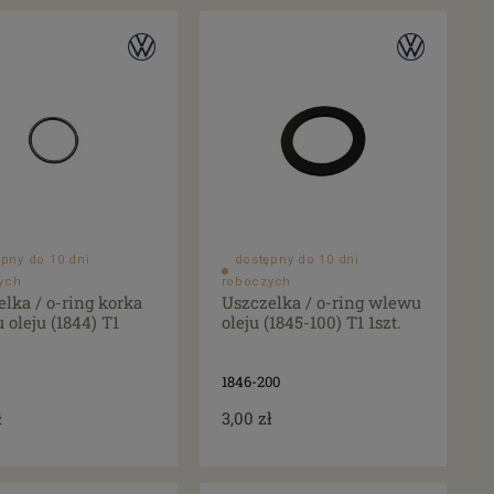
pny do 10 dni
dostępny do 10 dni
ych
roboczych
lka / o-ring korka
Uszczelka / o-ring wlewu
oleju (1844) T1
oleju (1845-100) T1 1szt.
1846-200
ł
3,00 zł