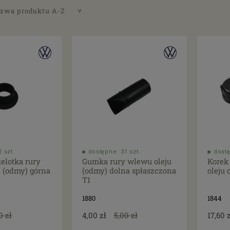
zwa produktu A-Z
 szt.
dostępne: 31 szt.
dostę
elotka rury
Gumka rury wlewu oleju
Korek
 (odmy) górna
(odmy) dolna spłaszczona
oleju 
T1
1880
1844
0 zł
4,00 zł
5,00 zł
17,60 