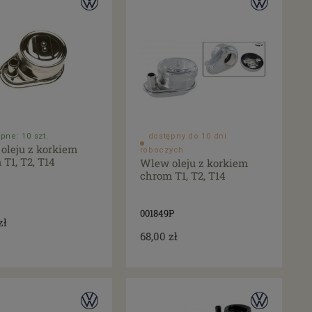
pne: 10 szt.
dostępny do 10 dni
oleju z korkiem
roboczych
T1, T2, T14
Wlew oleju z korkiem
chrom T1, T2, T14
001849P
zł
68,00 zł