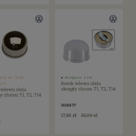
pny do 10 dni
dostępne: 2 szt.
Korek wlewu oleju
ych
okrągły chrom T1, T2, T14
 wlewu oleju
y chrom T1, T2, T14
001847P
17,60 zł
22,00 zł
ł