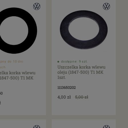
pny do 10 dni
dostępne: 9 szt.
Uszczelka korka wlewu
ych
oleju (1847-500) T1 MK
elka korka wlewu
1szt.
(1847-500) T1 MK
1113650202
50
4,00 zł
5,00 zł
ł