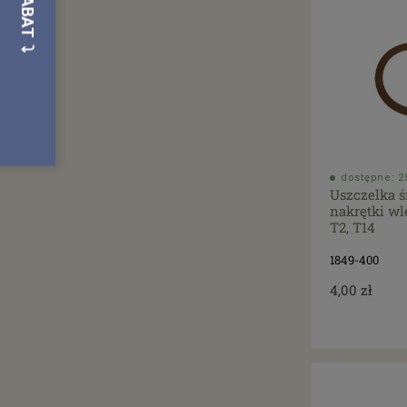
dostępne: 25
Uszczelka ś
nakrętki wl
T2, T14
1849-400
4,00 zł