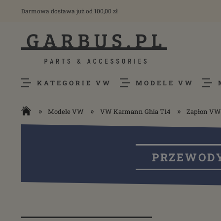
Darmowa dostawa już od 100,00 zł
KATEGORIE VW
MODELE VW
»
»
»
Modele VW
VW Karmann Ghia T14
Zapłon VW
PRZEWODY