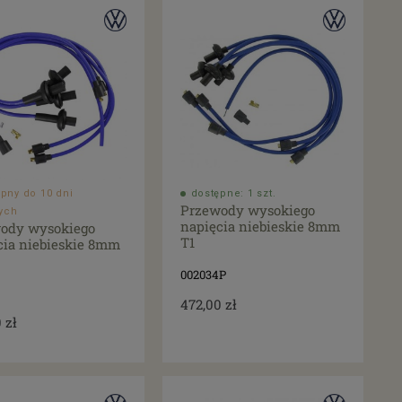
pny do 10 dni
dostępne: 1 szt.
Przewody wysokiego
ych
napięcia niebieskie 8mm
ody wysokiego
T1
cia niebieskie 8mm
002034P
472,00 zł
 zł