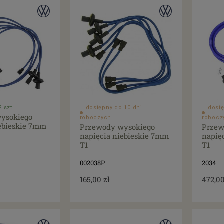
 szt.
dostępny do 10 dni
dostę
ysokiego
roboczych
robocz
iebieskie 7mm
Przewody wysokiego
Przew
napięcia niebieskie 7mm
napię
T1
T1
002038P
2034
165,00 zł
472,00