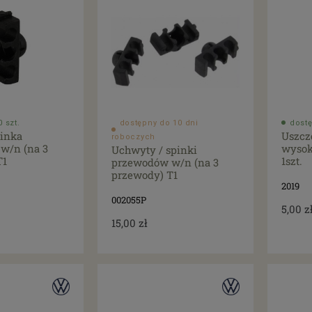
 szt.
dostępny do 10 dni
dostę
pinka
Uszcz
roboczych
w/n (na 3
wysok
Uchwyty / spinki
T1
1szt.
przewodów w/n (na 3
przewody) T1
2019
002055P
5,00 z
15,00 zł