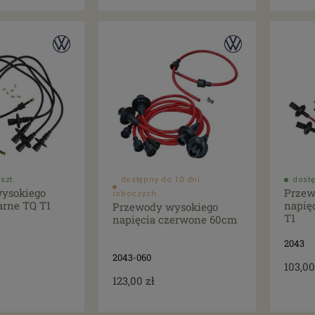
szt.
dostępny do 10 dni
dostę
ysokiego
Przew
roboczych
arne TQ T1
napię
Przewody wysokiego
T1
napięcia czerwone 60cm
2043
2043-060
103,00
123,00 zł