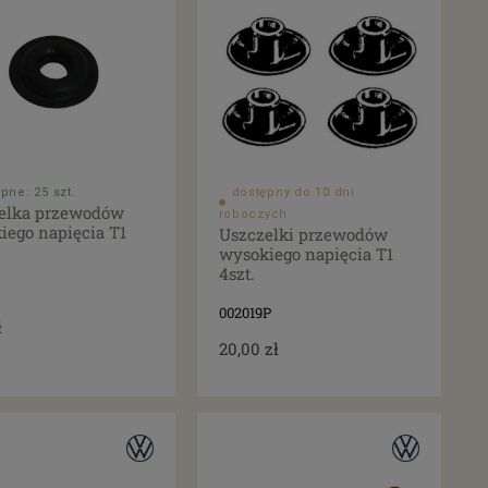
pne: 25 szt.
dostępny do 10 dni
elka przewodów
roboczych
iego napięcia T1
Uszczelki przewodów
wysokiego napięcia T1
4szt.
002019P
ł
20,00 zł