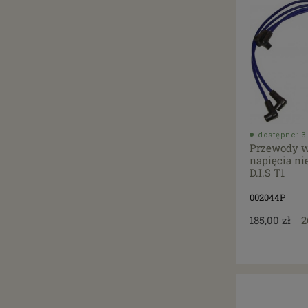
dostępne: 3 
Przewody w
napięcia ni
D.I.S T1
002044P
185,00 zł
2