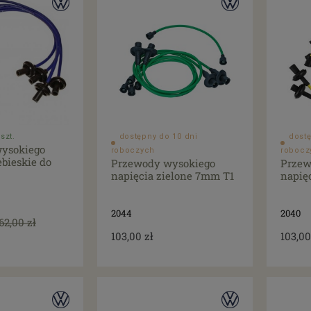
szt.
dostępny do 10 dni
dostę
ysokiego
roboczych
robocz
ebieskie do
Przewody wysokiego
Przew
napięcia zielone 7mm T1
napię
2044
2040
62,00 zł
103,00 zł
103,00