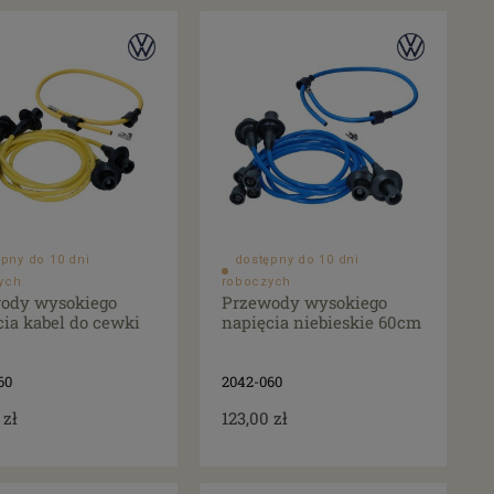
pny do 10 dni
dostępny do 10 dni
ych
roboczych
ody wysokiego
Przewody wysokiego
cia kabel do cewki
napięcia niebieskie 60cm
60
2042-060
 zł
123,00 zł