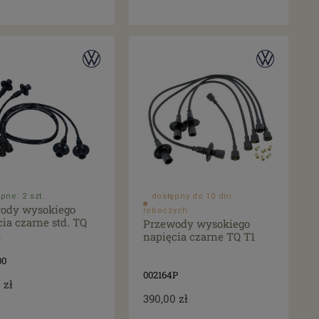
pne: 2 szt.
dostępny do 10 dni
ody wysokiego
roboczych
ia czarne std. TQ
Przewody wysokiego
1
napięcia czarne TQ T1
00
002164P
 zł
390,00 zł