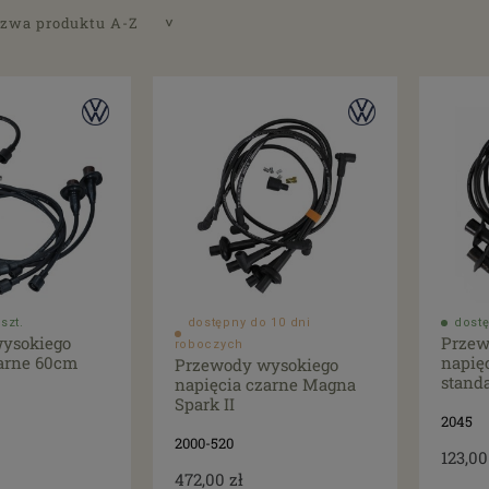
zwa produktu A-Z
szt.
dostępny do 10 dni
dostę
ysokiego
Przew
roboczych
zarne 60cm
napię
Przewody wysokiego
stand
napięcia czarne Magna
Spark II
2045
2000-520
123,00
472,00 zł