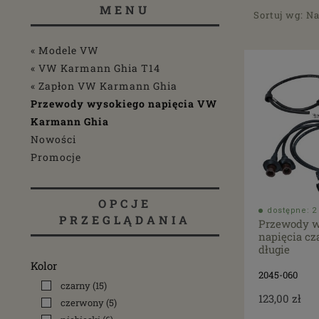
MENU
Sortuj wg:
Na
« Modele VW
« VW Karmann Ghia T14
« Zapłon VW Karmann Ghia
Przewody wysokiego napięcia VW
Karmann Ghia
Nowości
Promocje
OPCJE
dostępne: 2 
PRZEGLĄDANIA
Przewody w
napięcia c
długie
Kolor
2045-060
czarny
(15)
123,00 zł
czerwony
(5)