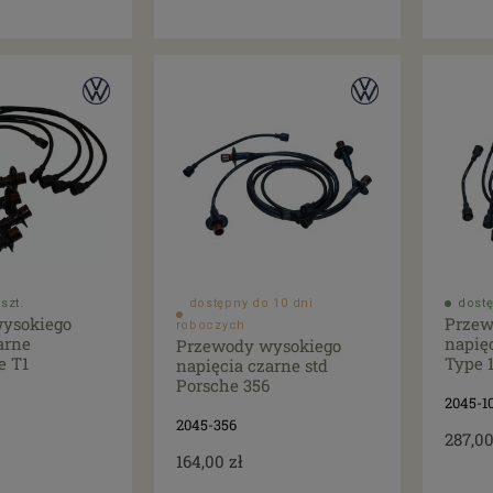
szt.
dostępny do 10 dni
dostę
ysokiego
Przew
roboczych
arne
napięc
Przewody wysokiego
e T1
Type 
napięcia czarne std
Porsche 356
2045-1
2045-356
287,00
164,00 zł