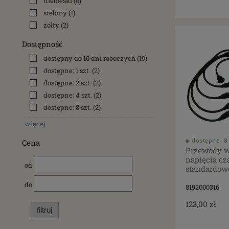
niebieski
(6)
srebrny
(1)
żółty
(2)
Dostępność
dostępny do 10 dni roboczych
(19)
dostępne: 1 szt.
(2)
dostępne: 2 szt.
(2)
dostępne: 4 szt.
(2)
dostępne: 8 szt.
(2)
więcej
Cena
dostępne: 8 
Przewody w
napięcia cz
od
standardow
do
8192000316
123,00 zł
filtruj