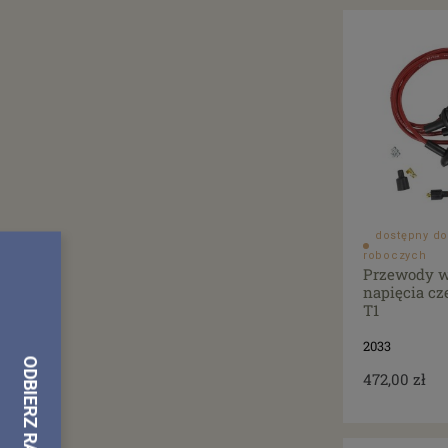
dostępny do
roboczych
Przewody w
napięcia c
T1
2033
472,00 zł