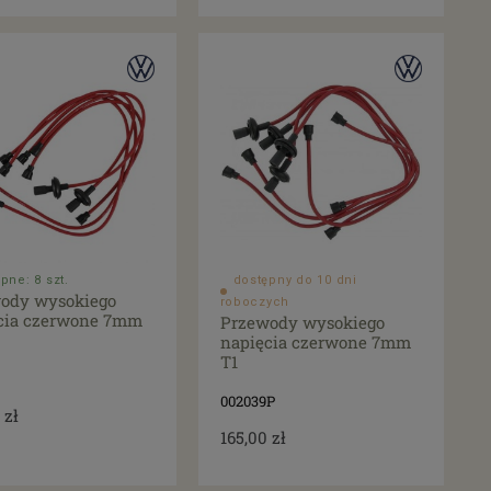
pne: 8 szt.
dostępny do 10 dni
ody wysokiego
roboczych
cia czerwone 7mm
Przewody wysokiego
napięcia czerwone 7mm
T1
002039P
 zł
165,00 zł