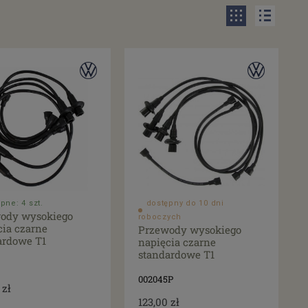
pne: 4 szt.
dostępny do 10 dni
ody wysokiego
roboczych
cia czarne
Przewody wysokiego
ardowe T1
napięcia czarne
standardowe T1
002045P
 zł
123,00 zł