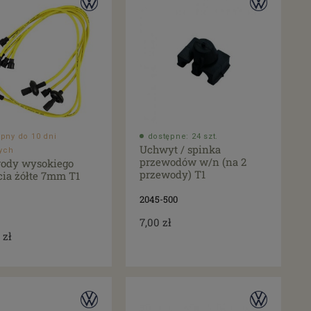
pny do 10 dni
dostępne: 24 szt.
Uchwyt / spinka
ych
przewodów w/n (na 2
ody wysokiego
przewody) T1
cia żółte 7mm T1
2045-500
7,00 zł
 zł