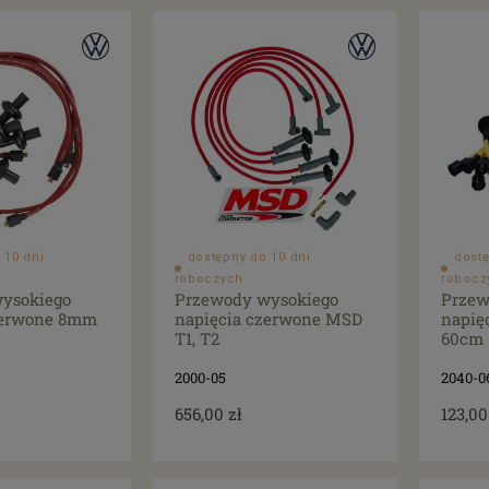
 10 dni
dostępny do 10 dni
dostę
roboczych
robocz
ysokiego
Przewody wysokiego
Przew
zerwone 8mm
napięcia czerwone MSD
napię
T1, T2
60cm
2000-05
2040-0
656,00 zł
123,00