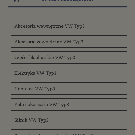
Dostępność
Akcesoria wewnętrzne VW Typ3
dostępny do 10 dni roboczych
(1373)
dostępne: 1 szt.
(188)
Akcesoria zewnętrzne VW Typ3
dostępne: 2 szt.
(148)
dostępne: 3 szt.
(93)
Części blacharskie VW Typ3
dostępne: 4 szt.
(91)
więcej
Elektryka VW Typ3
Cena
Hamulce VW Typ3
od
Koła i akcesoria VW Typ3
filtruj
do
Promocja
Silnik VW Typ3
tak
(246)