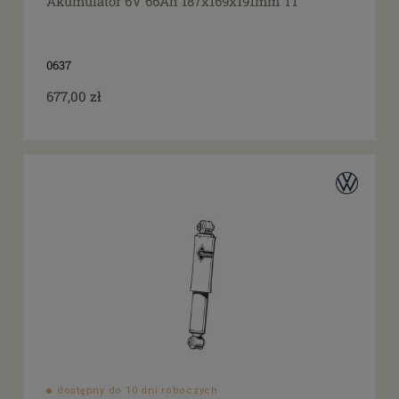
Akumulator 6V 66Ah 187x169x191mm T1
0637
677,00 zł
dostępny do 10 dni roboczych