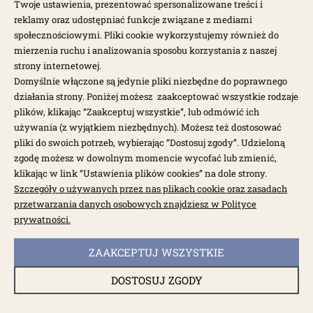
Twoje ustawienia, prezentować spersonalizowane treści i
reklamy oraz udostępniać funkcje związane z mediami
społecznościowymi. Pliki cookie wykorzystujemy również do
dostępne: 9 szt.
mierzenia ruchu i analizowania sposobu korzystania z naszej
Amortyzator olejowy tylny IRS T1, T14, T181,
strony internetowej.
Typ3
Domyślnie włączone są jedynie pliki niezbędne do poprawnego
działania strony. Poniżej możesz zaakceptować wszystkie rodzaje
1301-005
plików, klikając “Zaakceptuj wszystkie”, lub odmówić ich
używania (z wyjątkiem niezbędnych). Możesz też dostosować
160,00 zł
pliki do swoich potrzeb, wybierając “Dostosuj zgody”. Udzieloną
zgodę możesz w dowolnym momencie wycofać lub zmienić,
klikając w link “Ustawienia plików cookies” na dole strony.
Szczegóły o używanych przez nas plikach cookie oraz zasadach
przetwarzania danych osobowych znajdziesz w Polityce
prywatności.
ZAAKCEPTUJ WSZYSTKIE
DOSTOSUJ ZGODY