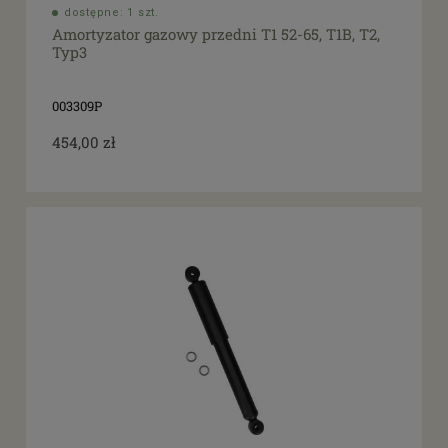
dostępne: 1 szt.
Amortyzator gazowy przedni T1 52-65, T1B, T2,
Typ3
003309P
454,00 zł