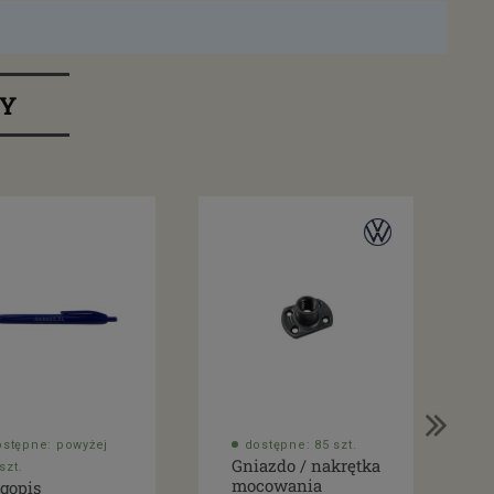
RY
ostępne: powyżej
dostępne: 85 szt.
Gniazdo / nakrętka
szt.
mocowania
gopis