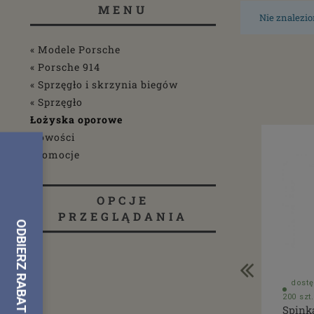
MENU
Nie znalezio
« Modele Porsche
« Porsche 914
« Sprzęgło i skrzynia biegów
« Sprzęgło
Łożyska oporowe
Nowości
Promocje
OPCJE
PRZEGLĄDANIA
dostę
200 szt.
Spink