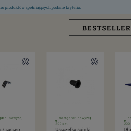
no produktów spełniających podane kryteria.
BESTSELLE
pne: powyżej
dostępne: powyżej
d
200 szt.
200 
a / zaczep
Uszczelka spinki
Dłu