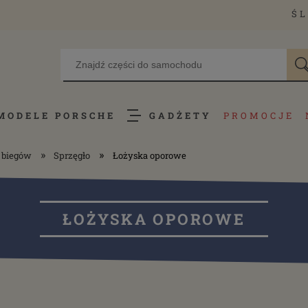
ŚL
MODELE PORSCHE
GADŻETY
PROMOCJE
»
»
a biegów
Sprzęgło
Łożyska oporowe
ŁOŻYSKA OPOROWE