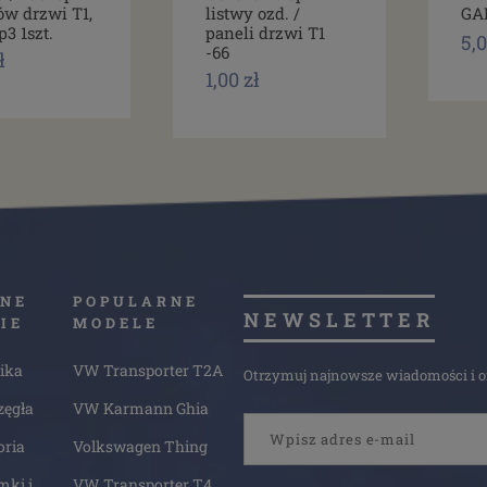
ów drzwi T1,
listwy ozd. /
GA
p3 1szt.
paneli drzwi T1
5,0
-66
ł
1,00 zł
NE
POPULARNE
NEWSLETTER
IE
MODELE
ika
VW Transporter T2A
Otrzymuj najnowsze wiadomości i of
zęgła
VW Karmann Ghia
oria
Volkswagen Thing
mki i
VW Transporter T4