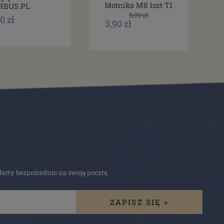
błotnika M8 1szt T1
RBUS.PL
5,00 zł
0 zł
3,90 zł
erty bezpośrednio na swoją pocztę.
ZAPISZ SIĘ >