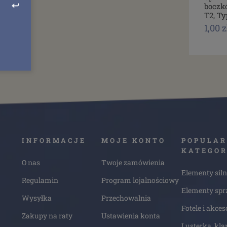
boczk
T2, Ty
1,00 z
INFORMACJE
MOJE KONTO
POPULAR
KATEGOR
O nas
Twoje zamówienia
Elementy siln
Regulamin
Program lojalnościowy
Elementy spr
Wysyłka
Przechowalnia
Fotele i akces
Zakupy na raty
Ustawienia konta
Lusterka, kla