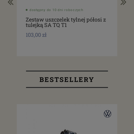
dostępny do 10 dni roboczych
do
Zestaw uszczelek tylnej półosi z
Tu
tulejką SA TQ T1
TQ 
103,00 zł
164
BESTSELLERY