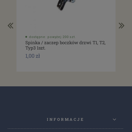
dostępne: powyżej 200 szt.
do
Spinka / zaczep boczków drzwi T1, T2,
Usz
Typ3 1szt.
drz
1,00 zł
1,0
INFORMACJE