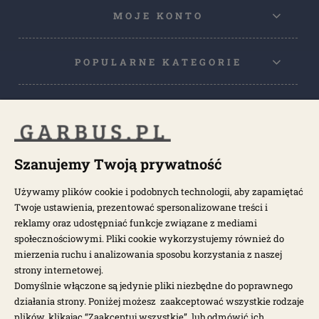
MOJE KONTO
POPULARNE KATEGORIE
POPULARNE MODELE
Szanujemy Twoją prywatność
NEWSLETTER
Używamy plików cookie i podobnych technologii, aby zapamiętać
Otrzymuj najnowsze wiadomości i oferty bezpośrednio na swoją
Twoje ustawienia, prezentować spersonalizowane treści i
pocztę.
reklamy oraz udostępniać funkcje związane z mediami
społecznościowymi. Pliki cookie wykorzystujemy również do
mierzenia ruchu i analizowania sposobu korzystania z naszej
ZAPISZ SIĘ >
strony internetowej.
Domyślnie włączone są jedynie pliki niezbędne do poprawnego
działania strony. Poniżej możesz zaakceptować wszystkie rodzaje
plików, klikając “Zaakceptuj wszystkie”, lub odmówić ich