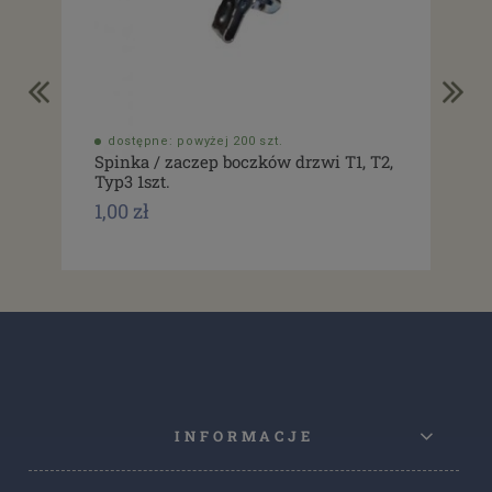
dostępne: powyżej 200 szt.
do
Spinka / zaczep boczków drzwi T1, T2,
Usz
Typ3 1szt.
drz
1,00 zł
1,0
INFORMACJE