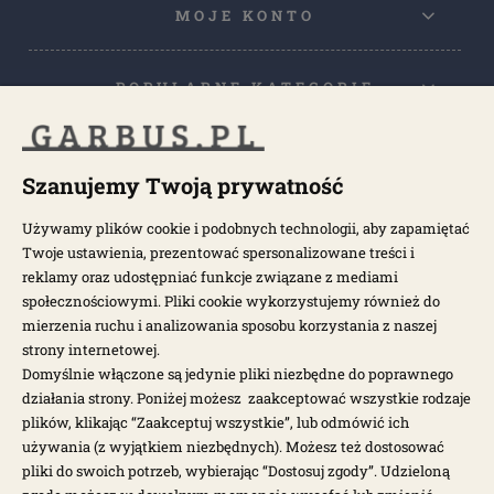
MOJE KONTO
POPULARNE KATEGORIE
POPULARNE MODELE
Szanujemy Twoją prywatność
Używamy plików cookie i podobnych technologii, aby zapamiętać
NEWSLETTER
Twoje ustawienia, prezentować spersonalizowane treści i
reklamy oraz udostępniać funkcje związane z mediami
społecznościowymi. Pliki cookie wykorzystujemy również do
Otrzymuj najnowsze wiadomości i oferty bezpośrednio na swoją
pocztę.
mierzenia ruchu i analizowania sposobu korzystania z naszej
strony internetowej.
Domyślnie włączone są jedynie pliki niezbędne do poprawnego
ZAPISZ SIĘ >
działania strony. Poniżej możesz zaakceptować wszystkie rodzaje
plików, klikając “Zaakceptuj wszystkie”, lub odmówić ich
używania (z wyjątkiem niezbędnych). Możesz też dostosować
pliki do swoich potrzeb, wybierając “Dostosuj zgody”. Udzieloną