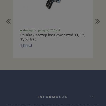
dostępne: powyżej 200 szt.
do
Spinka / zaczep boczków drzwi T1, T2,
Usz
Typ3 1szt.
drz
1,00 zł
1,0
INFORMACJE