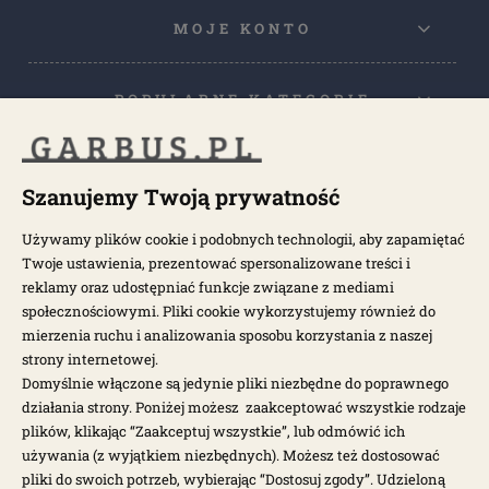
MOJE KONTO
POPULARNE KATEGORIE
POPULARNE MODELE
Szanujemy Twoją prywatność
Używamy plików cookie i podobnych technologii, aby zapamiętać
NEWSLETTER
Twoje ustawienia, prezentować spersonalizowane treści i
reklamy oraz udostępniać funkcje związane z mediami
społecznościowymi. Pliki cookie wykorzystujemy również do
Otrzymuj najnowsze wiadomości i oferty bezpośrednio na swoją
pocztę.
mierzenia ruchu i analizowania sposobu korzystania z naszej
strony internetowej.
Domyślnie włączone są jedynie pliki niezbędne do poprawnego
ZAPISZ SIĘ >
działania strony. Poniżej możesz zaakceptować wszystkie rodzaje
plików, klikając “Zaakceptuj wszystkie”, lub odmówić ich
używania (z wyjątkiem niezbędnych). Możesz też dostosować
pliki do swoich potrzeb, wybierając “Dostosuj zgody”. Udzieloną