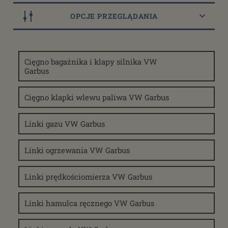
OPCJE PRZEGLĄDANIA
Dostępność
Cięgno bagażnika i klapy silnika VW
dostępny do 10 dni roboczych
(48)
Garbus
dostępne: 3 szt.
(8)
dostępne: 5 szt.
(8)
Cięgno klapki wlewu paliwa VW Garbus
dostępne: 7 szt.
(8)
dostępne: 8 szt.
(5)
Linki gazu VW Garbus
więcej
Cena
Linki ogrzewania VW Garbus
od
Linki prędkościomierza VW Garbus
filtruj
do
Linki hamulca ręcznego VW Garbus
Promocja