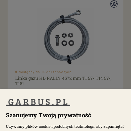
dostępny do 10 dni roboczych
Linka gazu HD RALLY 4572 mm T1 57- T14 57-,
T181
0260-001
164,00 zł
Szanujemy Twoją prywatność
Używamy plików cookie i podobnych technologii, aby zapamiętać