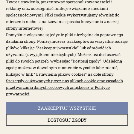
Twoje ustawienia, prezentować spersonalizowane treści i
reklamy oraz udostępniać funkcje związane z mediami
społecznościowymi. Pliki cookie wykorzystujemy również do
mierzenia ruchu i analizowania sposobu korzystania z naszej
strony internetowej.
Domyślnie włączone są jedynie pliki niezbędne do poprawnego
działania strony. Poniżej możesz zaakceptować wszystkie rodzaje
plików, klikając “Zaakceptuj wszystkie”, lub odmówić ich
używania (z wyjątkiem niezbędnych). Możesz też dostosować
pliki do swoich potrzeb, wybierając “Dostosuj zgody”. Udzieloną
zgodę możesz w dowolnym momencie wycofać lub zmienić,
klikając w link “Ustawienia plików cookies” na dole strony.
dostępne: 3 szt.
Szczegóły o używanych przez nas plikach cookie oraz zasadach
Linka gazu uniwersalna 4572mm T1, T2, Typ3,
przetwarzania danych osobowych znajdziesz w Polityce
T14
prywatności.
000916P
ZAAKCEPTUJ WSZYSTKIE
85,00 zł
DOSTOSUJ ZGODY