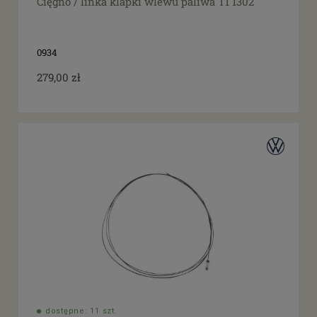
Cięgno / linka klapki wlewu paliwa T1 1302
0934
279,00 zł
dostępne: 11 szt.