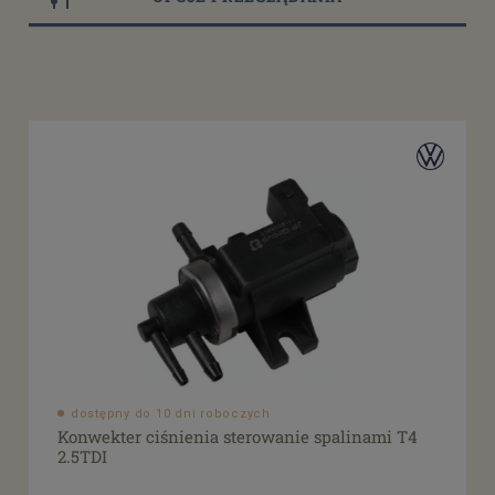
VW Transporter T25/T3
(10)
VW Transporter T25/T3 (wodny układ chłodzenia)
(8)
VW Transporter T4
(3)
VW Golf mk2
(3)
Dostępność
dostępny do 10 dni roboczych
(10)
dostępne: 1 szt.
(2)
dostępne: 2 szt.
(1)
dostępne: 3 szt.
(1)
dostępne: 7 szt.
(1)
Cena
dostępny do 10 dni roboczych
Konwekter ciśnienia sterowanie spalinami T4
od
2.5TDI