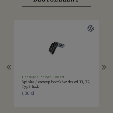
dostępne: powyżej 200 szt.
do
Spinka / zaczep boczków drzwi T1, T2,
Usz
Typ3 1szt.
drz
1,00 zł
1,0