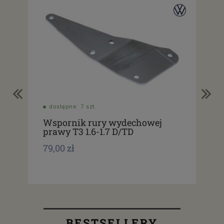
dostępne: 7 szt.
do
Wspornik rury wydechowej
So
prawy T3 1.6-1.7 D/TD
mk
79,00 zł
131
BESTSELLERY