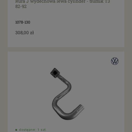
Rura J wydechowa lewa cylinder - tłumik T3
82-92
1078-130
308,00 zł
dostępne: 1 szt.