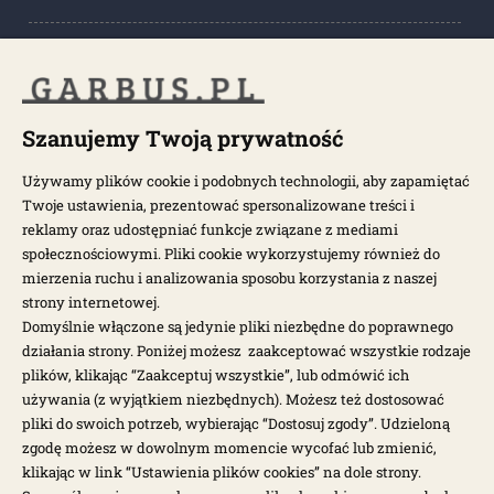
POPULARNE KATEGORIE
POPULARNE MODELE
Szanujemy Twoją prywatność
Używamy plików cookie i podobnych technologii, aby zapamiętać
Twoje ustawienia, prezentować spersonalizowane treści i
NEWSLETTER
reklamy oraz udostępniać funkcje związane z mediami
społecznościowymi. Pliki cookie wykorzystujemy również do
Otrzymuj najnowsze wiadomości i oferty bezpośrednio na swoją
mierzenia ruchu i analizowania sposobu korzystania z naszej
pocztę.
strony internetowej.
Domyślnie włączone są jedynie pliki niezbędne do poprawnego
działania strony. Poniżej możesz zaakceptować wszystkie rodzaje
ZAPISZ SIĘ >
plików, klikając “Zaakceptuj wszystkie”, lub odmówić ich
używania (z wyjątkiem niezbędnych). Możesz też dostosować
pliki do swoich potrzeb, wybierając “Dostosuj zgody”. Udzieloną
zgodę możesz w dowolnym momencie wycofać lub zmienić,
klikając w link “Ustawienia plików cookies” na dole strony.