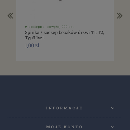
dostępne: powyżej 200 szt.
do
Spinka / zaczep boczków drzwi T1, T2,
Usz
Typ3 1szt.
drz
1,00 zł
1,0
INFORMACJE
MOJE KONTO