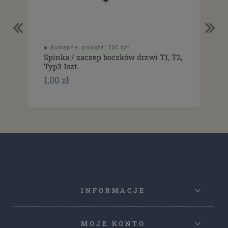
dostępne: powyżej 200 szt.
do
Spinka / zaczep boczków drzwi T1, T2,
Usz
Typ3 1szt.
drz
1,00 zł
1,0
INFORMACJE
MOJE KONTO