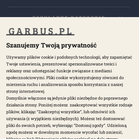
POPULARNE KATEGORIE
POPULARNE MODELE
Szanujemy Twoją prywatność
Używamy plików cookie i podobnych technologii, aby zapamiętać
NEWSLETTER
Twoje ustawienia, prezentować spersonalizowane treści i
reklamy oraz udostępniać funkcje związane z mediami
społecznościowymi. Pliki cookie wykorzystujemy również do
Otrzymuj najnowsze wiadomości i oferty bezpośrednio na swoją
pocztę.
mierzenia ruchu i analizowania sposobu korzystania z naszej
strony internetowej.
Domyślnie włączone są jedynie pliki niezbędne do poprawnego
ZAPISZ SIĘ >
działania strony. Poniżej możesz zaakceptować wszystkie rodzaje
plików, klikając “Zaakceptuj wszystkie”, lub odmówić ich
używania (z wyjątkiem niezbędnych). Możesz też dostosować
pliki do swoich potrzeb, wybierając “Dostosuj zgody”. Udzieloną
zgodę możesz w dowolnym momencie wycofać lub zmienić,