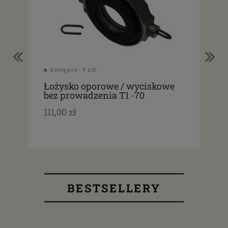
dostępne: 9 szt.
do
Łożysko oporowe / wyciskowe
Ło
bez prowadzenia T1 -70
be
111,00 zł
69,
BESTSELLERY