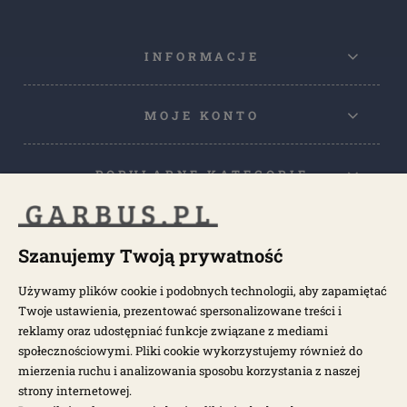
INFORMACJE
MOJE KONTO
POPULARNE KATEGORIE
POPULARNE MODELE
Szanujemy Twoją prywatność
Używamy plików cookie i podobnych technologii, aby zapamiętać
NEWSLETTER
Twoje ustawienia, prezentować spersonalizowane treści i
reklamy oraz udostępniać funkcje związane z mediami
społecznościowymi. Pliki cookie wykorzystujemy również do
Otrzymuj najnowsze wiadomości i oferty bezpośrednio na swoją
pocztę.
mierzenia ruchu i analizowania sposobu korzystania z naszej
strony internetowej.