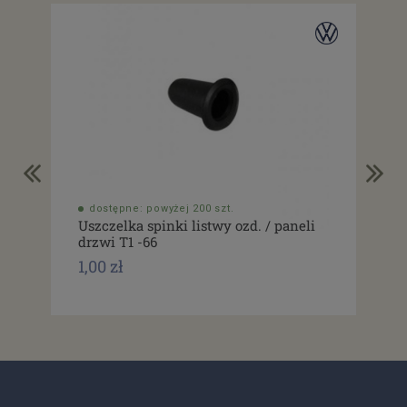
dostępne: powyżej 200 szt.
do
Uszczelka spinki listwy ozd. / paneli
Spi
drzwi T1 -66
Typ
1,00 zł
1,0