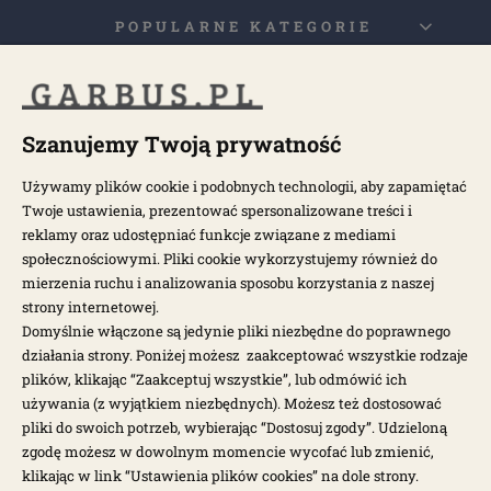
POPULARNE KATEGORIE
POPULARNE MODELE
Szanujemy Twoją prywatność
NEWSLETTER
Używamy plików cookie i podobnych technologii, aby zapamiętać
Twoje ustawienia, prezentować spersonalizowane treści i
reklamy oraz udostępniać funkcje związane z mediami
Otrzymuj najnowsze wiadomości i oferty bezpośrednio na swoją
społecznościowymi. Pliki cookie wykorzystujemy również do
pocztę.
mierzenia ruchu i analizowania sposobu korzystania z naszej
strony internetowej.
ZAPISZ SIĘ >
Domyślnie włączone są jedynie pliki niezbędne do poprawnego
działania strony. Poniżej możesz zaakceptować wszystkie rodzaje
plików, klikając “Zaakceptuj wszystkie”, lub odmówić ich
używania (z wyjątkiem niezbędnych). Możesz też dostosować
pliki do swoich potrzeb, wybierając “Dostosuj zgody”. Udzieloną
zgodę możesz w dowolnym momencie wycofać lub zmienić,
klikając w link “Ustawienia plików cookies” na dole strony.
Garbus.pl © 2026