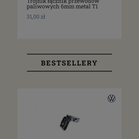
Trójnik łącznik przewodów
Pr
paliwowych 6mm metal T1
pa
31,00 zł
9,0
BESTSELLERY