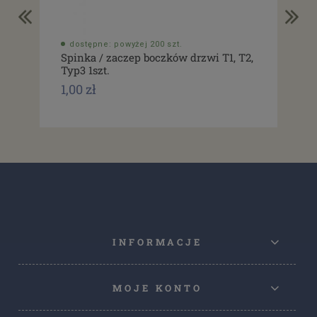
dostępne: powyżej 200 szt.
do
Spinka / zaczep boczków drzwi T1, T2,
Usz
Typ3 1szt.
drz
1,00 zł
1,0
INFORMACJE
MOJE KONTO