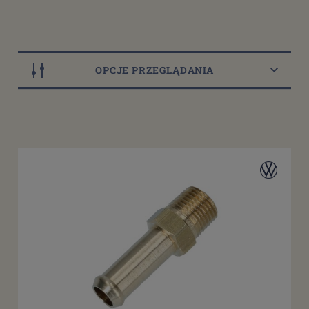
OPCJE PRZEGLĄDANIA
Dostępność
dostępny do 10 dni roboczych
(9)
dostępne: 2 szt.
(1)
dostępne: 3 szt.
(1)
dostępne: 4 szt.
(1)
dostępne: 10 szt.
(2)
więcej
Cena
od