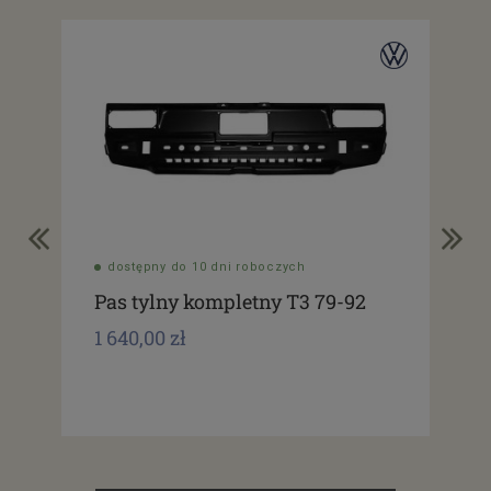
dostępny do 10 dni roboczych
do
Pas tylny kompletny T3 79-92
Pa
1 640,00 zł
2 1