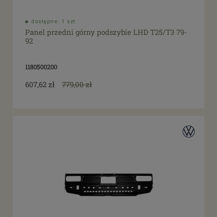
dostępne: 1 szt.
Panel przedni górny podszybie LHD T25/T3 79-
92
1180500200
607,62 zł
779,00 zł