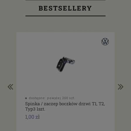
BESTSELLERY
dostępne: powyżej 200 szt.
do
Spinka / zaczep boczków drzwi T1, T2,
Usz
Typ3 1szt.
drz
1,00 zł
1,0