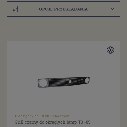
OPCJE PRZEGLĄDANIA
Dostępność
dostępny do 10 dni roboczych
(9)
dostępne: 1 szt.
(2)
dostępne: 3 szt.
(1)
dostępne: 8 szt.
(1)
dostępne: 13 szt.
(1)
więcej
Cena
od
filtruj
do
dostępny do 10 dni roboczych
Grill czarny do okrągłych lamp T3 -85
Promocja