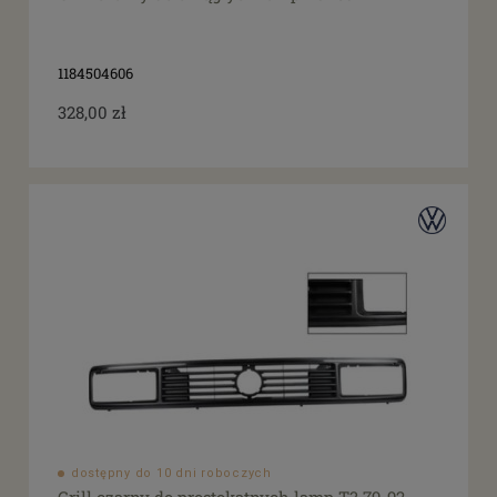
1184504606
328,00 zł
dostępny do 10 dni roboczych
Grill czarny do prostokątnych lamp T3 79-92