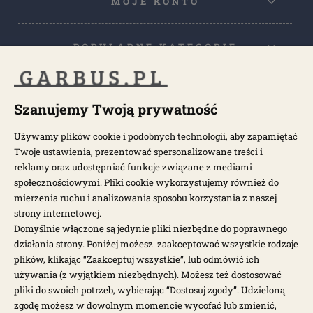
MOJE KONTO
POPULARNE KATEGORIE
POPULARNE MODELE
Szanujemy Twoją prywatność
Używamy plików cookie i podobnych technologii, aby zapamiętać
NEWSLETTER
Twoje ustawienia, prezentować spersonalizowane treści i
reklamy oraz udostępniać funkcje związane z mediami
społecznościowymi. Pliki cookie wykorzystujemy również do
Otrzymuj najnowsze wiadomości i oferty bezpośrednio na swoją
pocztę.
mierzenia ruchu i analizowania sposobu korzystania z naszej
strony internetowej.
Domyślnie włączone są jedynie pliki niezbędne do poprawnego
ZAPISZ SIĘ >
działania strony. Poniżej możesz zaakceptować wszystkie rodzaje
plików, klikając “Zaakceptuj wszystkie”, lub odmówić ich
używania (z wyjątkiem niezbędnych). Możesz też dostosować
pliki do swoich potrzeb, wybierając “Dostosuj zgody”. Udzieloną
zgodę możesz w dowolnym momencie wycofać lub zmienić,