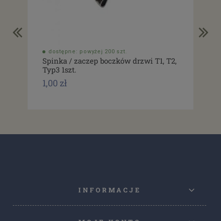
dostępne: powyżej 200 szt.
do
Spinka / zaczep boczków drzwi T1, T2,
Usz
Typ3 1szt.
drz
1,00 zł
1,0
INFORMACJE