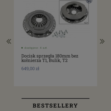
dostępne: 4 szt.
do
Docisk sprzegła 180mm bez
Do
kołnierza T1, Bulik, T2
koł
649,00 zł
410
BESTSELLERY