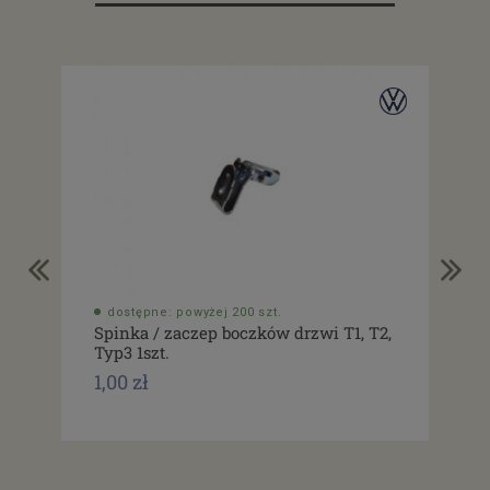
dostępne: powyżej 200 szt.
do
Spinka / zaczep boczków drzwi T1, T2,
Usz
Typ3 1szt.
drz
1,00 zł
1,0