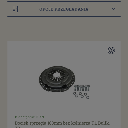
OPCJE PRZEGLĄDANIA
Dostępność
dostępny do 10 dni roboczych
(4)
dostępne: 2 szt.
(1)
dostępne: 3 szt.
(1)
dostępne: 4 szt.
(2)
dostępne: 5 szt.
(1)
więcej
Cena
od
filtruj
do
dostępne: 6 szt.
Docisk sprzegła 180mm bez kołnierza T1, Bulik,