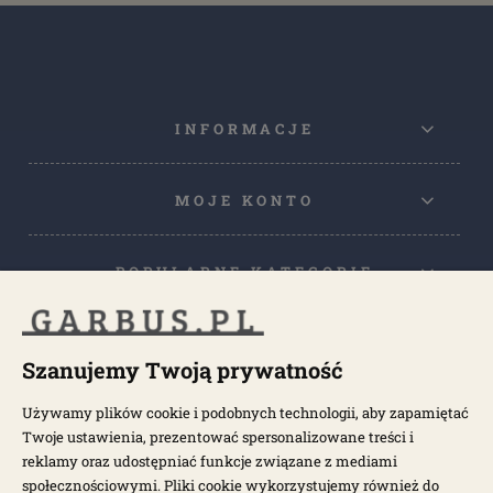
INFORMACJE
MOJE KONTO
POPULARNE KATEGORIE
POPULARNE MODELE
Szanujemy Twoją prywatność
Używamy plików cookie i podobnych technologii, aby zapamiętać
NEWSLETTER
Twoje ustawienia, prezentować spersonalizowane treści i
reklamy oraz udostępniać funkcje związane z mediami
społecznościowymi. Pliki cookie wykorzystujemy również do
Otrzymuj najnowsze wiadomości i oferty bezpośrednio na swoją