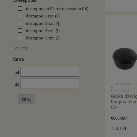
Dostępność
dostępny do 10 dni roboczych
(14)
dostępne: 1 szt.
(2)
dostępne: 2 szt.
(4)
dostępne: 3 szt.
(1)
dostępne: 8 szt.
(1)
więcej
Cena
od
do
dostępny do
roboczych
Gałka dźwi
filtruj
biegów cza
67-
000540P
11,00 zł