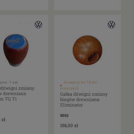
pne: 1 szt.
dostępny do 10 dni
 dźwigni zmiany
roboczych
w drewniana
Gałka dźwigni zmiany
m TQ T1
biegów drewniana
Eliminator
9593
 zł
156,00 zł