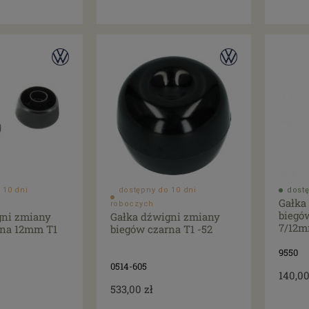
 10 dni
dostępny do 10 dni
dostę
Gałka
roboczych
biegó
gni zmiany
Gałka dźwigni zmiany
7/12m
rna 12mm T1
biegów czarna T1 -52
9550
0514-605
140,00
533,00 zł