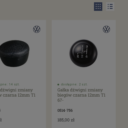
pne: 14 szt.
dostępne: 2 szt.
 dźwigni zmiany
Gałka dźwigni zmiany
w czarna 12mm T1
biegów czarna 12mm T1
67-
5
0514-756
ł
185,00 zł