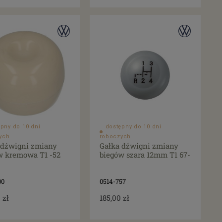
pny do 10 dni
dostępny do 10 dni
ych
roboczych
 dźwigni zmiany
Gałka dźwigni zmiany
w kremowa T1 -52
biegów szara 12mm T1 67-
00
0514-757
 zł
185,00 zł