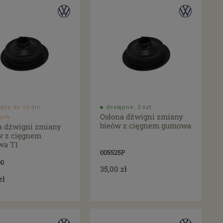
pny do 10 dni
dostępne: 2 szt.
Osłona dźwigni zmiany
ych
bieów z cięgnem gumowa
a dźwigni zmiany
w z cięgnem
wa T1
005525P
00
35,00 zł
zł