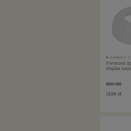
dostępne: 2 
Pierścień s
drążka zmi
0510-050
13,00 zł