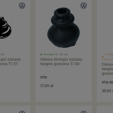
szt.
dostępne: 24 szt.
dostę
igni zmiany
Osłona dźwigni zmiany
robocz
owa T1 57-
biegów gumowa T1 60-
Osłon
biegó
gumo
0701
0701-5
17,00 zł
35,00 