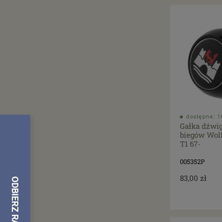
dostępne: 16
Gałka dźwi
biegów Wol
T1 67-
005352P
83,00 zł