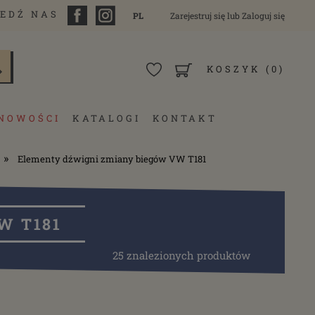
EDŹ NAS
PL
Zarejestruj się
lub
Zaloguj się
KOSZYK
(0)
NOWOŚCI
KATALOGI
KONTAKT
»
Elementy dźwigni zmiany biegów VW T181
W T181
25 znalezionych produktów