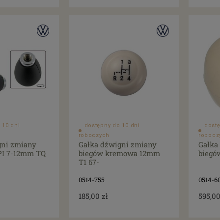
 10 dni
dostępny do 10 dni
dostę
roboczych
robocz
gni zmiany
Gałka dźwigni zmiany
Gałka
I 7-12mm TQ
biegów kremowa 12mm
biegó
T1 67-
0514-755
0514-6
185,00 zł
595,00