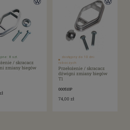
pne: 8 szt.
dostępny do 10 dni
żenie / skracacz
roboczych
ni zmiany biegów
Przełożenie / skracacz
dźwigni zmiany biegów
T1
000510P
zł
74,00 zł