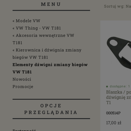
MENU
Sortuj wg:
Na
« Modele VW
« VW Thing - VW T181
« Akcesoria wewnętrzne VW
T181
« Kierownica i dźwignia zmiany
biegów VW T181
Elementy dźwigni zmiany biegów
VW T181
Nowości
Promocje
dostępne: 1 
Blaszka / p
dźwignię z
T1
OPCJE
PRZEGLĄDANIA
000514P
17,00 zł