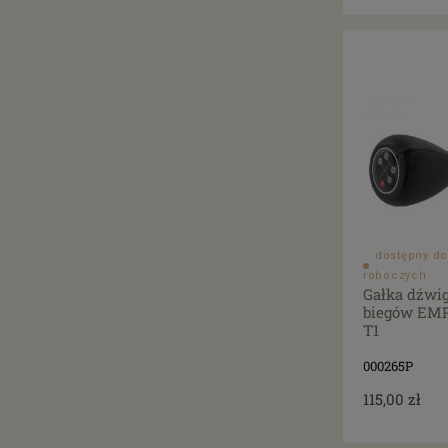
dostępny do
roboczych
Gałka dźwi
biegów EMP
T1
000265P
115,00 zł