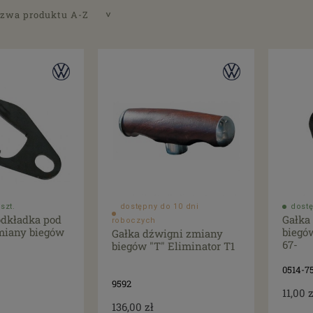
zwa produktu A-Z
szt.
dostępny do 10 dni
dostę
odkładka pod
Gałka
roboczych
miany biegów
biegó
Gałka dźwigni zmiany
67-
biegów "T" Eliminator T1
0514-7
9592
11,00 z
136,00 zł