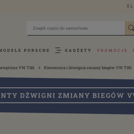
ŚL
MODELE PORSCHE
GADŻETY
PROMOCJE
»
ewnętrzne VW T181
Kierownica i dźwignia zmiany biegów VW T181
NTY DŹWIGNI ZMIANY BIEGÓW V