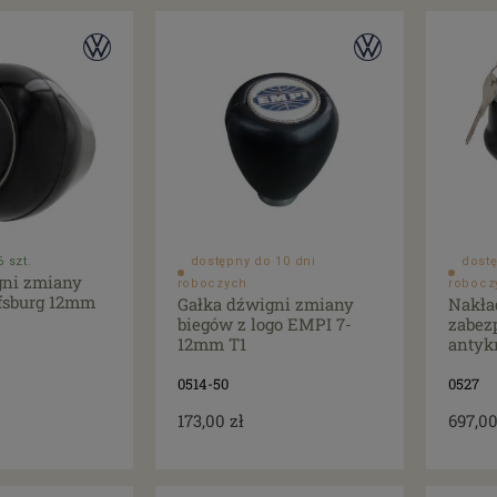
 szt.
dostępny do 10 dni
dostę
gni zmiany
roboczych
robocz
fsburg 12mm
Gałka dźwigni zmiany
Nakła
biegów z logo EMPI 7-
zabez
12mm T1
antyk
0514-50
0527
173,00 zł
697,00