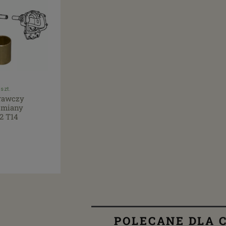
szt.
rawczy
zmiany
2 T14
POLECANE DLA C