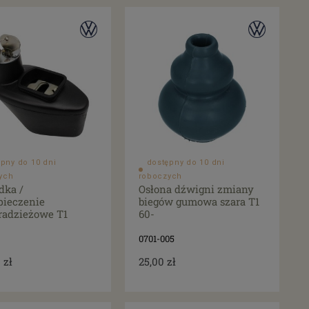
pny do 10 dni
dostępny do 10 dni
ych
roboczych
dka /
Osłona dźwigni zmiany
pieczenie
biegów gumowa szara T1
radzieżowe T1
60-
0701-005
 zł
25,00 zł