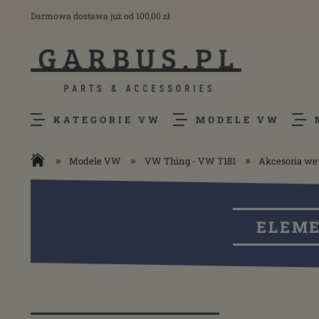
Darmowa dostawa już od 100,00 zł
KATEGORIE VW
MODELE VW
»
»
»
Modele VW
VW Thing - VW T181
Akcesoria w
ELEME