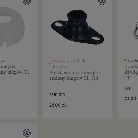
szt.
dostępny do 10 dni
dostę
prężyny
Przeło
roboczych
any biegów T1
dźwig
Podstawa pod dźwignię
T1
zmiany biegów T1, T14
0510
0510-010
74,00 
26,00 zł