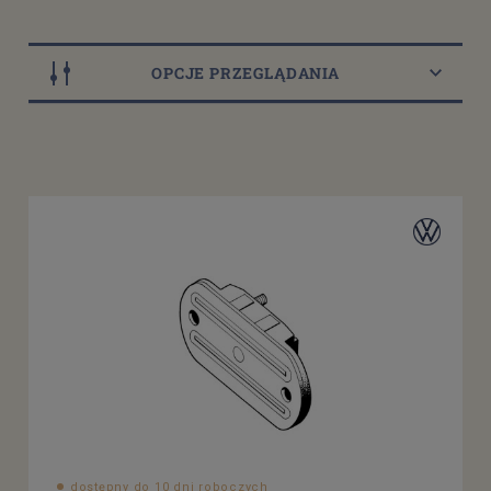
OPCJE PRZEGLĄDANIA
Dostępność
dostępny do 10 dni roboczych
(4)
dostępne: 1 szt.
(1)
dostępne: 2 szt.
(1)
Cena
od
filtruj
do
dostępny do 10 dni roboczych