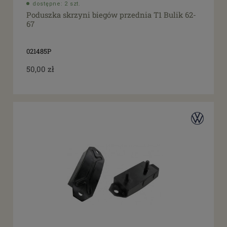
dostępne: 2 szt.
Poduszka skrzyni biegów przednia T1 Bulik 62-
67
021485P
50,00 zł