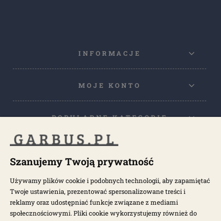
INFORMACJE
MOJE KONTO
POPULARNE KATEGORIE
POPULARNE MODELE
Szanujemy Twoją prywatność
Używamy plików cookie i podobnych technologii, aby zapamiętać
NEWSLETTER
Twoje ustawienia, prezentować spersonalizowane treści i
reklamy oraz udostępniać funkcje związane z mediami
społecznościowymi. Pliki cookie wykorzystujemy również do
Otrzymuj najnowsze wiadomości i oferty bezpośrednio na swoją