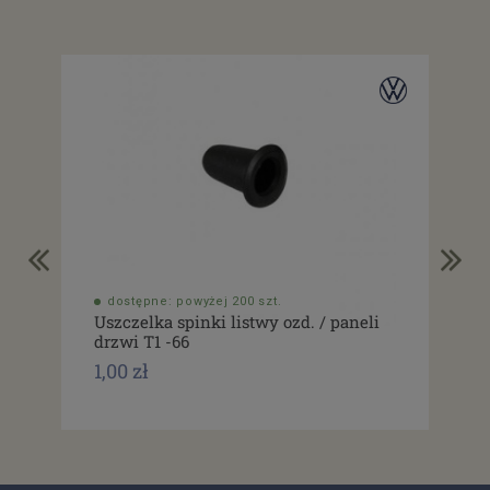
dostępne: powyżej 200 szt.
do
Uszczelka spinki listwy ozd. / paneli
Spi
drzwi T1 -66
Typ
1,00 zł
1,0