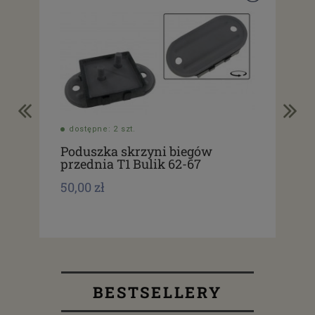
dostępne: 2 szt.
do
Poduszka skrzyni biegów
Po
przednia T1 Bulik 62-67
łód
50,00 zł
46,
BESTSELLERY