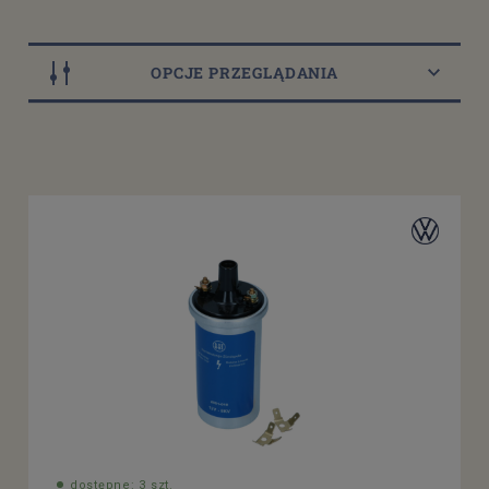
OPCJE PRZEGLĄDANIA
Dostępność
dostępny do 10 dni roboczych
(8)
dostępne: 2 szt.
(1)
dostępne: 3 szt.
(1)
dostępne: 4 szt.
(1)
dostępne: 10 szt.
(1)
Cena
od
filtruj
do
dostępne: 3 szt.