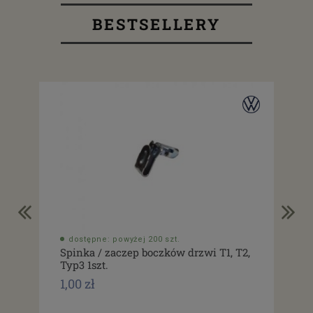
BESTSELLERY
dostępne: powyżej 200 szt.
do
Spinka / zaczep boczków drzwi T1, T2,
Usz
Typ3 1szt.
drz
1,00 zł
1,0