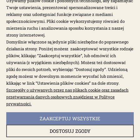
NEWSLETTER
Używamy plików cookie i podobnych technologii, aby zapamiętać
Twoje ustawienia, prezentować spersonalizowane treści i
reklamy oraz udostępniać funkcje związane z mediami
Otrzymuj najnowsze wiadomości i oferty bezpośrednio na swoją
społecznościowymi. Pliki cookie wykorzystujemy również do
pocztę.
mierzenia ruchu i analizowania sposobu korzystania z naszej
strony internetowej.
ZAPISZ SIĘ >
Domyślnie włączone są jedynie pliki niezbędne do poprawnego
działania strony. Poniżej możesz zaakceptować wszystkie rodzaje
plików, klikając “Zaakceptuj wszystkie”, lub odmówić ich
używania (z wyjątkiem niezbędnych). Możesz też dostosować
pliki do swoich potrzeb, wybierając “Dostosuj zgody”. Udzieloną
zgodę możesz w dowolnym momencie wycofać lub zmienić,
klikając w link “Ustawienia plików cookies” na dole strony.
Garbus.pl © 2026
Szczegóły o używanych przez nas plikach cookie oraz zasadach
przetwarzania danych osobowych znajdziesz w Polityce
Sklep internetowy Shoper.pl
prywatności.
powered by:
ZAAKCEPTUJ WSZYSTKIE
pokaż pełną wersję strony
DOSTOSUJ ZGODY
itemQuantity: itemQuantity, pageType: 'purchase', orderId: , item: items