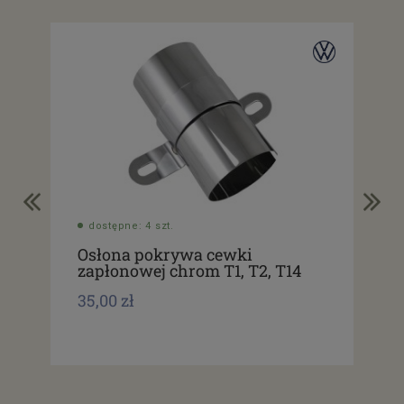
dostępne: 4 szt.
do
Osłona pokrywa cewki
Ce
zapłonowej chrom T1, T2, T14
12V
35,00 zł
192