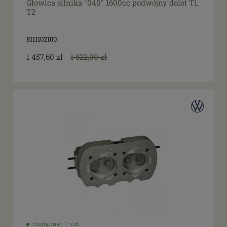
Głowica silnika "040" 1600cc podwójny dolot T1,
T2
8111102100
1 457,60 zł
1 822,00 zł
dostępne: 1 szt.