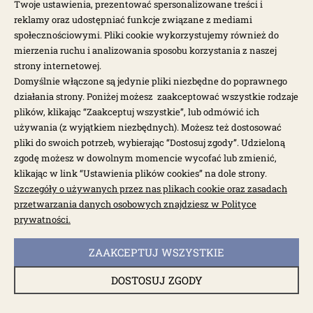
Twoje ustawienia, prezentować spersonalizowane treści i
reklamy oraz udostępniać funkcje związane z mediami
społecznościowymi. Pliki cookie wykorzystujemy również do
mierzenia ruchu i analizowania sposobu korzystania z naszej
strony internetowej.
Domyślnie włączone są jedynie pliki niezbędne do poprawnego
działania strony. Poniżej możesz zaakceptować wszystkie rodzaje
plików, klikając “Zaakceptuj wszystkie”, lub odmówić ich
używania (z wyjątkiem niezbędnych). Możesz też dostosować
pliki do swoich potrzeb, wybierając “Dostosuj zgody”. Udzieloną
zgodę możesz w dowolnym momencie wycofać lub zmienić,
klikając w link “Ustawienia plików cookies” na dole strony.
Szczegóły o używanych przez nas plikach cookie oraz zasadach
dostępny do 10 dni roboczych
przetwarzania danych osobowych znajdziesz w Polityce
Podwójne sprężyny zaworowe wzmacniane 8szt
prywatności.
T1, T1B
ZAAKCEPTUJ WSZYSTKIE
1731-1
DOSTOSUJ ZGODY
390,00 zł