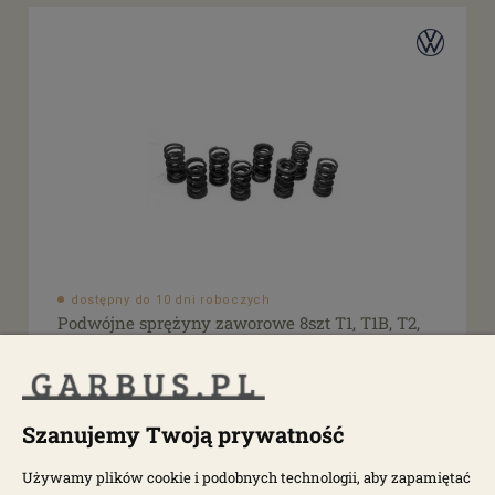
dostępny do 10 dni roboczych
Podwójne sprężyny zaworowe 8szt T1, T1B, T2,
T14
1731
Szanujemy Twoją prywatność
451,00 zł
Używamy plików cookie i podobnych technologii, aby zapamiętać