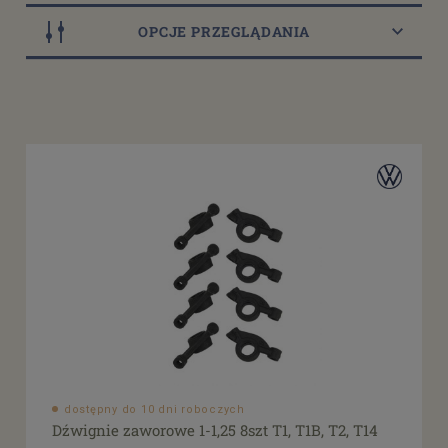
OPCJE PRZEGLĄDANIA
Dostępność
dostępny do 10 dni roboczych
(44)
dostępne: 1 szt.
(4)
dostępne: 2 szt.
(4)
dostępne: 4 szt.
(2)
dostępne: 25 szt.
(2)
więcej
Cena
od
filtruj
do
dostępny do 10 dni roboczych
Dźwignie zaworowe 1-1,25 8szt T1, T1B, T2, T14
Promocja