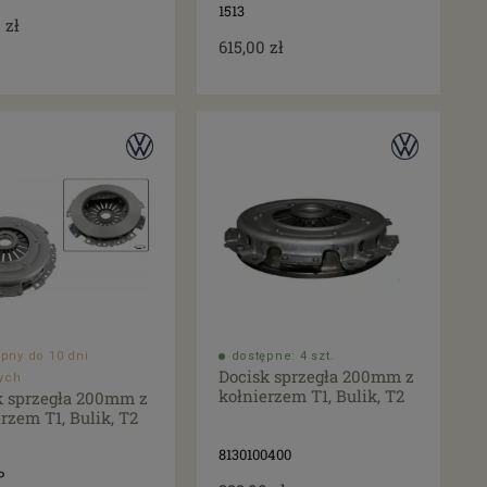
1513
 zł
615,00 zł
pny do 10 dni
dostępne: 4 szt.
Docisk sprzegła 200mm z
ych
kołnierzem T1, Bulik, T2
k sprzegła 200mm z
rzem T1, Bulik, T2
8130100400
P