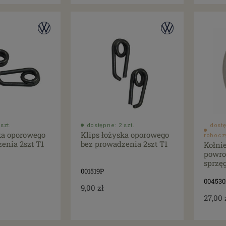
szt.
dostępne: 2 szt.
dostę
ka oporowego
Klips łożyska oporowego
robocz
enia 2szt T1
bez prowadzenia 2szt T1
Kołni
powro
sprzę
001519P
004530
9,00 zł
27,00 