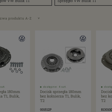
egów VW Bulik T1
Sprzęgło VW Bulik T1
zwa produktu A-Z
szt.
dostępne: 4 szt.
dostę
zegła 180mm
Docisk sprzegła 180mm
Docis
a T1, Bulik,
bez kołnierza T1, Bulik,
bez ko
T2
T2
001512P
813010