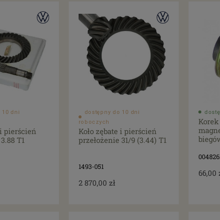
 10 dni
dostępny do 10 dni
dostę
Korek
roboczych
magne
i pierścień
Koło zębate i pierścień
biegó
 3.88 T1
przełożenie 31/9 (3.44) T1
004826
1493-051
66,00 
2 870,00 zł