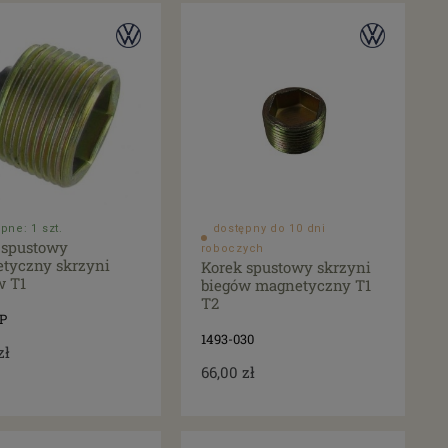
pne: 1 szt.
dostępny do 10 dni
 spustowy
roboczych
tyczny skrzyni
Korek spustowy skrzyni
w T1
biegów magnetyczny T1
T2
P
1493-030
zł
66,00 zł