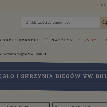
ŚL
MODELE PORSCHE
GADŻETY
PROMOCJE
o i skrzynia biegów VW Bulik T1
ĘGŁO I SKRZYNIA BIEGÓW VW BUL