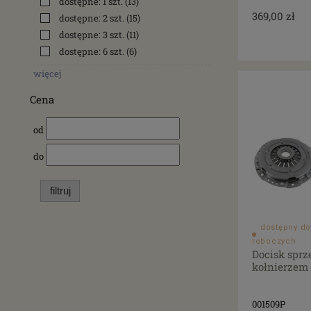
dostępne: 1 szt.
(13)
369,00 zł
dostępne: 2 szt.
(15)
dostępne: 3 szt.
(11)
dostępne: 6 szt.
(6)
więcej
Cena
od
do
filtruj
dostępny do
roboczych
Docisk sprz
kołnierzem 
001509P