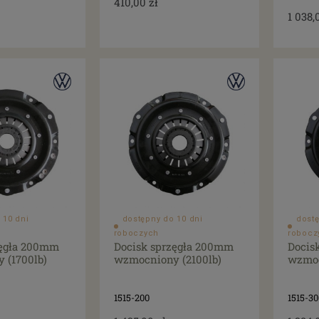
410,00 zł
1 038,
 10 dni
dostępny do 10 dni
dostę
roboczych
robocz
zęgła 200mm
Docisk sprzęgła 200mm
Docis
 (1700lb)
wzmocniony (2100lb)
wzmoc
1515-200
1515-30