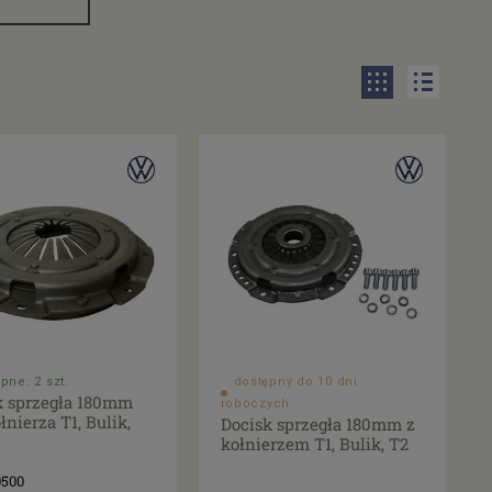
pne: 2 szt.
dostępny do 10 dni
k sprzegła 180mm
roboczych
łnierza T1, Bulik,
Docisk sprzegła 180mm z
kołnierzem T1, Bulik, T2
0500