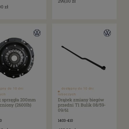
299,00 zł
00 zł
pny do 10 dni
dostępny do 10 dni
ych
roboczych
k sprzęgła 200mm
Drążek zmiany biegów
niony (2600lb)
przedni T1 Bulik 08/59-
09/61
0
1403-410