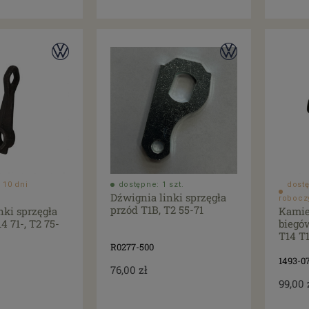
 10 dni
dostępne: 1 szt.
dostę
Dźwignia linki sprzęgła
robocz
przód T1B, T2 55-71
nki sprzęgła
Kamie
 71-, T2 75-
biegó
T14 T
R0277-500
1493-0
76,00 zł
99,00 