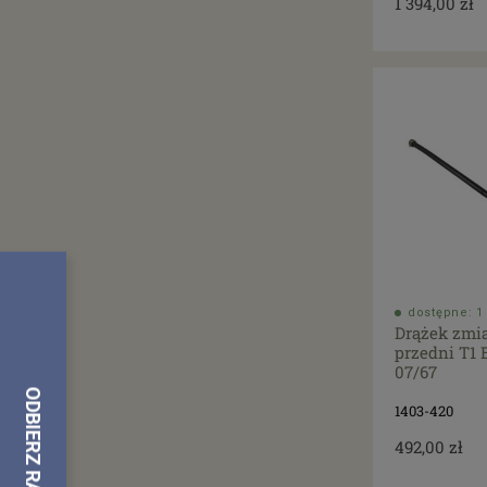
1 394,00 zł
dostępne: 1 
Drążek zmi
przedni T1 
07/67
1403-420
492,00 zł