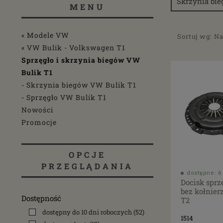
Skrzynia bi
MENU
« Modele VW
Sortuj wg:
Na
« VW Bulik - Volkswagen T1
Sprzęgło i skrzynia biegów VW
Bulik T1
Skrzynia biegów VW Bulik T1
Sprzęgło VW Bulik T1
Nowości
Promocje
OPCJE
PRZEGLĄDANIA
dostępne: 6 
Docisk spr
bez kołnierz
Dostępność
T2
dostępny do 10 dni roboczych
(52)
1514