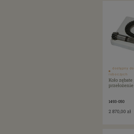
dostępny do
roboczych
Koło zębate 
przełożenie
1493-050
2 870,00 zł