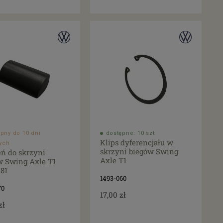
pny do 10 dni
dostępne: 10 szt.
Klips dyferencjału w
ych
skrzyni biegów Swing
ń do skrzyni
Axle T1
w Swing Axle T1
181
1493-060
70
17,00 zł
zł