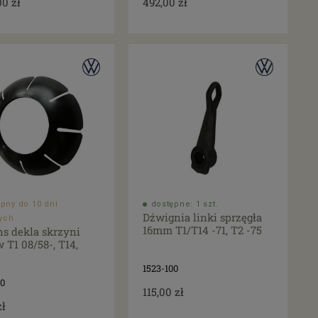
00 zł
492,00 zł
pny do 10 dni
dostępne: 1 szt.
Dźwignia linki sprzęgła
ych
16mm T1/T14 -71, T2 -75
ns dekla skrzyni
 T1 08/58-, T14,
1523-100
50
115,00 zł
zł