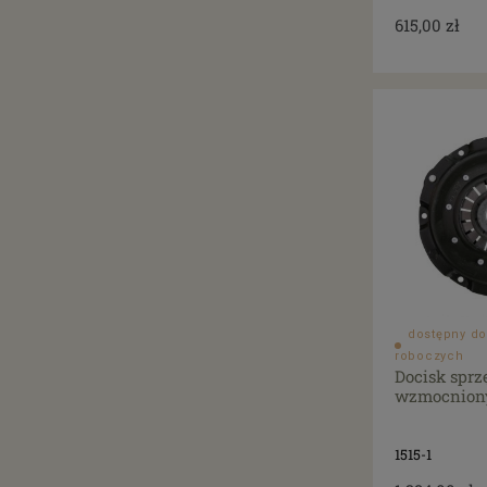
615,00 zł
dostępny do
roboczych
Docisk spr
wzmocniony
1515-1