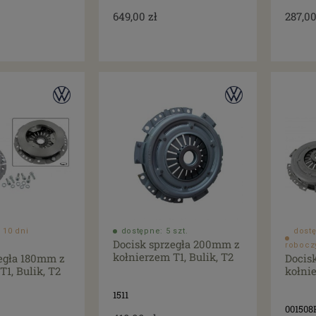
649,00 zł
287,00
 10 dni
dostępne: 5 szt.
dostę
Docisk sprzegła 200mm z
robocz
kołnierzem T1, Bulik, T2
egła 180mm z
Docis
T1, Bulik, T2
kołnie
1511
001508