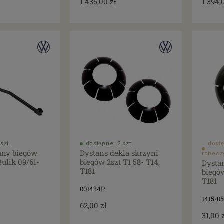
1 435,00 zł
1 394,
szt.
dostępne: 2 szt.
dostę
any biegów
Dystans dekla skrzyni
robocz
Bulik 09/61-
biegów 2szt T1 58- T14,
Dysta
T181
biegów
T181
001434P
1415-0
62,00 zł
31,00 