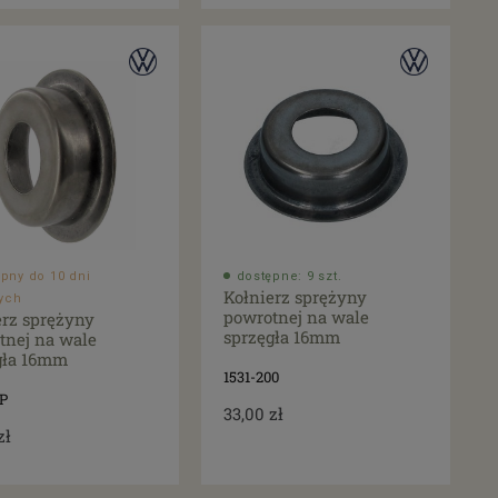
pny do 10 dni
dostępne: 9 szt.
Kołnierz sprężyny
ych
powrotnej na wale
erz sprężyny
sprzęgła 16mm
tnej na wale
gła 16mm
1531-200
P
33,00 zł
zł