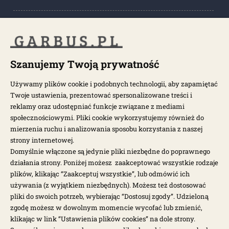
POPULARNE KATEGORIE
POPULARNE MODELE
Szanujemy Twoją prywatność
Używamy plików cookie i podobnych technologii, aby zapamiętać
Twoje ustawienia, prezentować spersonalizowane treści i
NEWSLETTER
reklamy oraz udostępniać funkcje związane z mediami
społecznościowymi. Pliki cookie wykorzystujemy również do
Otrzymuj najnowsze wiadomości i oferty bezpośrednio na swoją
mierzenia ruchu i analizowania sposobu korzystania z naszej
pocztę.
strony internetowej.
Domyślnie włączone są jedynie pliki niezbędne do poprawnego
działania strony. Poniżej możesz zaakceptować wszystkie rodzaje
ZAPISZ SIĘ >
plików, klikając “Zaakceptuj wszystkie”, lub odmówić ich
używania (z wyjątkiem niezbędnych). Możesz też dostosować
pliki do swoich potrzeb, wybierając “Dostosuj zgody”. Udzieloną
zgodę możesz w dowolnym momencie wycofać lub zmienić,
klikając w link “Ustawienia plików cookies” na dole strony.