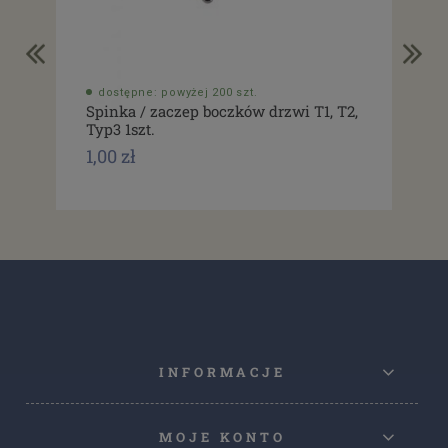
dostępne: powyżej 200 szt.
do
Spinka / zaczep boczków drzwi T1, T2,
Usz
Typ3 1szt.
drz
1,00 zł
1,0
INFORMACJE
MOJE KONTO