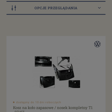
OPCJE PRZEGLĄDANIA
Dostępność
dostępny do 10 dni roboczych
(14)
dostępne: 1 szt.
(2)
dostępne: 2 szt.
(5)
dostępne: 3 szt.
(2)
dostępne: 4 szt.
(1)
więcej
Cena
od
filtruj
do
dostępny do 10 dni roboczych
Kosz na koło zapasowe / nosek kompletny T1
Promocja