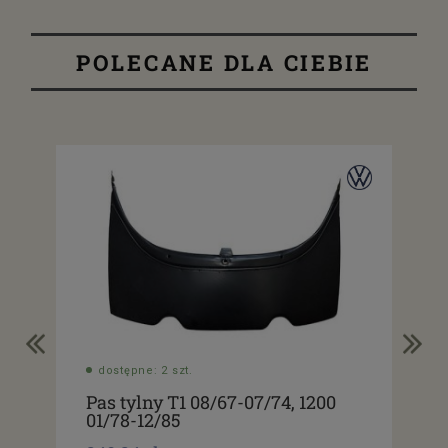
POLECANE DLA CIEBIE
dostępne: 2 szt.
do
Pas tylny T1 08/67-07/74, 1200
Pas
01/78-12/85
01/