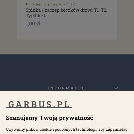
dostępne: powyżej 200 szt.
do
Spinka / zaczep boczków drzwi T1, T2,
Usz
Typ3 1szt.
drz
1,00 zł
1,0
INFORMACJE
MOJE KONTO
Szanujemy Twoją prywatność
POPULARNE KATEGORIE
Używamy plików cookie i podobnych technologii, aby zapamiętać