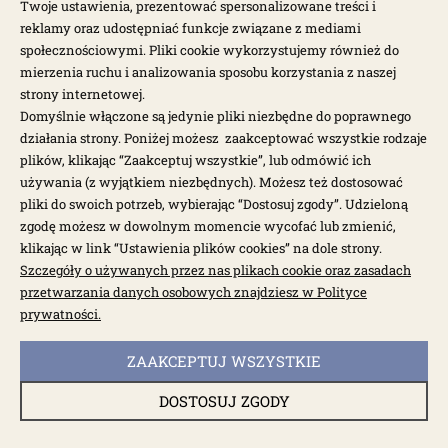
Twoje ustawienia, prezentować spersonalizowane treści i
reklamy oraz udostępniać funkcje związane z mediami
POPULARNE MODELE
społecznościowymi. Pliki cookie wykorzystujemy również do
mierzenia ruchu i analizowania sposobu korzystania z naszej
strony internetowej.
Domyślnie włączone są jedynie pliki niezbędne do poprawnego
NEWSLETTER
działania strony. Poniżej możesz zaakceptować wszystkie rodzaje
plików, klikając “Zaakceptuj wszystkie”, lub odmówić ich
Otrzymuj najnowsze wiadomości i oferty bezpośrednio na swoją
używania (z wyjątkiem niezbędnych). Możesz też dostosować
pocztę.
pliki do swoich potrzeb, wybierając “Dostosuj zgody”. Udzieloną
zgodę możesz w dowolnym momencie wycofać lub zmienić,
klikając w link “Ustawienia plików cookies” na dole strony.
ZAPISZ SIĘ >
Szczegóły o używanych przez nas plikach cookie oraz zasadach
przetwarzania danych osobowych znajdziesz w Polityce
prywatności.
ZAAKCEPTUJ WSZYSTKIE
Garbus.pl © 2026
DOSTOSUJ ZGODY
Sklep internetowy Shoper.pl