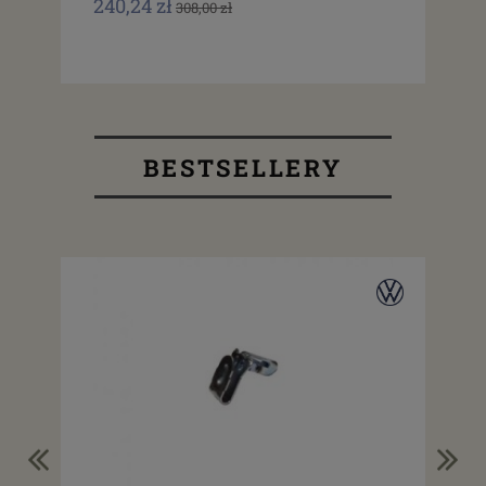
240,24 zł
240
308,00 zł
BESTSELLERY