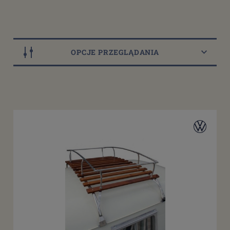
OPCJE PRZEGLĄDANIA
Dostępność
dostępny do 10 dni roboczych
(29)
dostępne: 1 szt.
(4)
Cena
od
filtruj
do