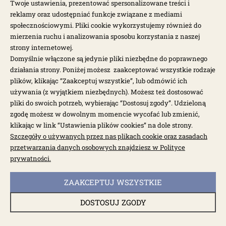
Twoje ustawienia, prezentować spersonalizowane treści i
636,00 zł
reklamy oraz udostępniać funkcje związane z mediami
społecznościowymi. Pliki cookie wykorzystujemy również do
mierzenia ruchu i analizowania sposobu korzystania z naszej
strony internetowej.
Domyślnie włączone są jedynie pliki niezbędne do poprawnego
działania strony. Poniżej możesz zaakceptować wszystkie rodzaje
plików, klikając “Zaakceptuj wszystkie”, lub odmówić ich
używania (z wyjątkiem niezbędnych). Możesz też dostosować
pliki do swoich potrzeb, wybierając “Dostosuj zgody”. Udzieloną
zgodę możesz w dowolnym momencie wycofać lub zmienić,
klikając w link “Ustawienia plików cookies” na dole strony.
Szczegóły o używanych przez nas plikach cookie oraz zasadach
przetwarzania danych osobowych znajdziesz w Polityce
prywatności.
dostępne: 1 szt.
ZAAKCEPTUJ WSZYSTKIE
Uszczelka pod grill przedni T2
DOSTOSUJ ZGODY
0725-526