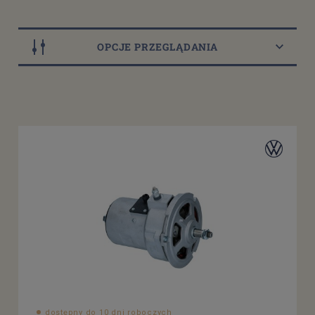
OPCJE PRZEGLĄDANIA
Dostępność
dostępny do 10 dni roboczych
(14)
dostępne: 1 szt.
(3)
dostępne: 3 szt.
(1)
dostępne: 22 szt.
(2)
dostępne: 52 szt.
(2)
więcej
Cena
od
filtruj
do
dostępny do 10 dni roboczych