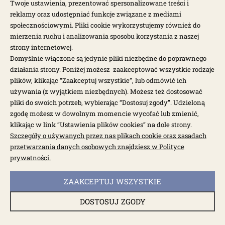
Twoje ustawienia, prezentować spersonalizowane treści i
Podstawa alternatora prądnicy
Po
105mm aluminiowa T1
alt
reklamy oraz udostępniać funkcje związane z mediami
społecznościowymi. Pliki cookie wykorzystujemy również do
103,00 zł
7,0
mierzenia ruchu i analizowania sposobu korzystania z naszej
strony internetowej.
Domyślnie włączone są jedynie pliki niezbędne do poprawnego
działania strony. Poniżej możesz zaakceptować wszystkie rodzaje
plików, klikając “Zaakceptuj wszystkie”, lub odmówić ich
używania (z wyjątkiem niezbędnych). Możesz też dostosować
pliki do swoich potrzeb, wybierając “Dostosuj zgody”. Udzieloną
BESTSELLERY
zgodę możesz w dowolnym momencie wycofać lub zmienić,
klikając w link “Ustawienia plików cookies” na dole strony.
Szczegóły o używanych przez nas plikach cookie oraz zasadach
przetwarzania danych osobowych znajdziesz w Polityce
prywatności.
ZAAKCEPTUJ WSZYSTKIE
DOSTOSUJ ZGODY