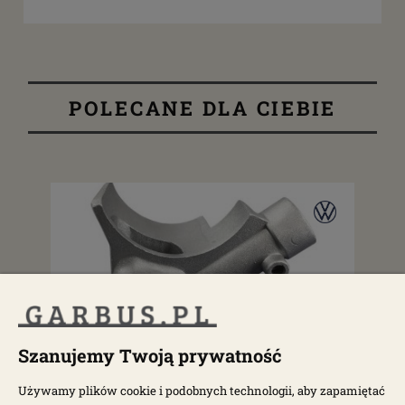
POLECANE DLA CIEBIE
Szanujemy Twoją prywatność
dostępne: 22 szt.
do
Używamy plików cookie i podobnych technologii, aby zapamiętać