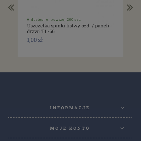
dostępne: powyżej 200 szt.
do
Uszczelka spinki listwy ozd. / paneli
Spi
drzwi T1 -66
Typ
1,00 zł
1,0
INFORMACJE
MOJE KONTO