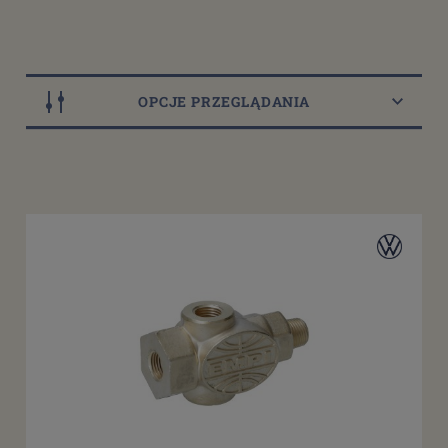
OPCJE PRZEGLĄDANIA
Dostępność
dostępny do 10 dni roboczych
(8)
dostępne: 1 szt.
(5)
dostępne: 2 szt.
(4)
dostępne: 3 szt.
(2)
dostępne: 8 szt.
(1)
więcej
Cena
od