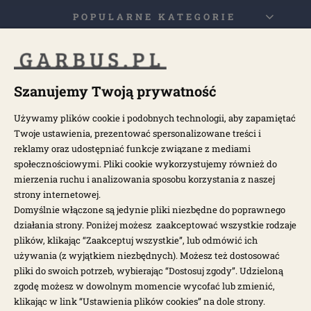
POPULARNE KATEGORIE
POPULARNE MODELE
Szanujemy Twoją prywatność
NEWSLETTER
Używamy plików cookie i podobnych technologii, aby zapamiętać
Twoje ustawienia, prezentować spersonalizowane treści i
reklamy oraz udostępniać funkcje związane z mediami
Otrzymuj najnowsze wiadomości i oferty bezpośrednio na swoją
społecznościowymi. Pliki cookie wykorzystujemy również do
pocztę.
mierzenia ruchu i analizowania sposobu korzystania z naszej
strony internetowej.
ZAPISZ SIĘ >
Domyślnie włączone są jedynie pliki niezbędne do poprawnego
działania strony. Poniżej możesz zaakceptować wszystkie rodzaje
plików, klikając “Zaakceptuj wszystkie”, lub odmówić ich
używania (z wyjątkiem niezbędnych). Możesz też dostosować
pliki do swoich potrzeb, wybierając “Dostosuj zgody”. Udzieloną
zgodę możesz w dowolnym momencie wycofać lub zmienić,
klikając w link “Ustawienia plików cookies” na dole strony.
Garbus.pl © 2026