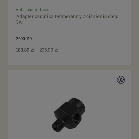
filtruj
do
dostępne: 1 szt.
Adapter czujnika temperatury / ciśnienia oleju
Promocja
3w
tak
(14)
2600-110
180,80 zł
226,00 zł