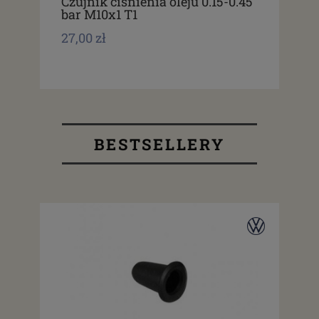
Czujnik ciśnienia oleju 0.15-0.45
Reg
bar M10x1 T1
blo
27,00 zł
24,
BESTSELLERY