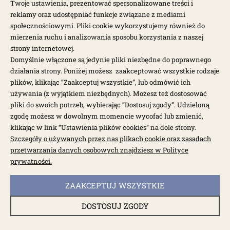
Twoje ustawienia, prezentować spersonalizowane treści i
reklamy oraz udostępniać funkcje związane z mediami
społecznościowymi. Pliki cookie wykorzystujemy również do
mierzenia ruchu i analizowania sposobu korzystania z naszej
strony internetowej.
Domyślnie włączone są jedynie pliki niezbędne do poprawnego
działania strony. Poniżej możesz zaakceptować wszystkie rodzaje
plików, klikając “Zaakceptuj wszystkie”, lub odmówić ich
używania (z wyjątkiem niezbędnych). Możesz też dostosować
pliki do swoich potrzeb, wybierając “Dostosuj zgody”. Udzieloną
zgodę możesz w dowolnym momencie wycofać lub zmienić,
klikając w link “Ustawienia plików cookies” na dole strony.
Szczegóły o używanych przez nas plikach cookie oraz zasadach
dostępny do 10 dni roboczych
przetwarzania danych osobowych znajdziesz w Polityce
Bęben hamulcowy tylny PCD 5 x 130 Porsche T1
prywatności.
67-
ZAAKCEPTUJ WSZYSTKIE
1281-1
DOSTOSUJ ZGODY
492,00 zł