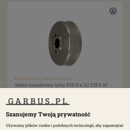
dostępny do 10 dni roboczych
Bęben hamulcowy tylny PCD 5 x 112 T25 S 16"
79-92
1289-200
Szanujemy Twoją prywatność
226,00 zł
Używamy plików cookie i podobnych technologii, aby zapamiętać