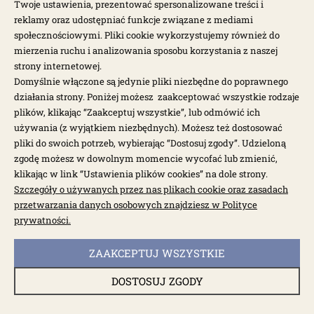
Twoje ustawienia, prezentować spersonalizowane treści i
reklamy oraz udostępniać funkcje związane z mediami
społecznościowymi. Pliki cookie wykorzystujemy również do
mierzenia ruchu i analizowania sposobu korzystania z naszej
dostępny do 10 dni roboczych
Szyba uchylna tylna lewa czarna T2 67-79
strony internetowej.
Domyślnie włączone są jedynie pliki niezbędne do poprawnego
działania strony. Poniżej możesz zaakceptować wszystkie rodzaje
plików, klikając “Zaakceptuj wszystkie”, lub odmówić ich
025376P
używania (z wyjątkiem niezbędnych). Możesz też dostosować
2 306,00 zł
pliki do swoich potrzeb, wybierając “Dostosuj zgody”. Udzieloną
zgodę możesz w dowolnym momencie wycofać lub zmienić,
klikając w link “Ustawienia plików cookies” na dole strony.
Szczegóły o używanych przez nas plikach cookie oraz zasadach
przetwarzania danych osobowych znajdziesz w Polityce
prywatności.
ZAAKCEPTUJ WSZYSTKIE
DOSTOSUJ ZGODY