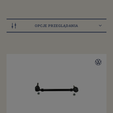
OPCJE PRZEGLĄDANIA
Typ
Drążki kierownicze
(12)
Końcówki drążków kierowniczych
(10)
Akcesoria drążków i końcówek kierowniczych
(10)
Dostępność
dostępny do 10 dni roboczych
(10)
dostępne: 1 szt.
(2)
dostępne: 2 szt.
(4)
dostępne: 3 szt.
(4)
dostępne: 4 szt.
(3)
więcej