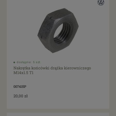
dostępne: 5 szt.
Nakrętka końcówki drążka kierowniczego
M14x1.5 T1
007415P
20,00 zł