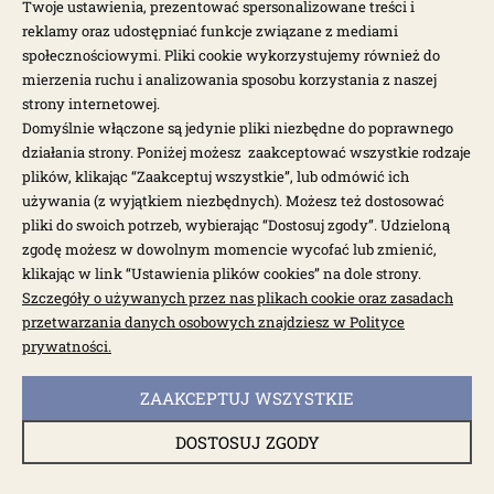
Twoje ustawienia, prezentować spersonalizowane treści i
reklamy oraz udostępniać funkcje związane z mediami
społecznościowymi. Pliki cookie wykorzystujemy również do
mierzenia ruchu i analizowania sposobu korzystania z naszej
strony internetowej.
Domyślnie włączone są jedynie pliki niezbędne do poprawnego
działania strony. Poniżej możesz zaakceptować wszystkie rodzaje
plików, klikając “Zaakceptuj wszystkie”, lub odmówić ich
używania (z wyjątkiem niezbędnych). Możesz też dostosować
pliki do swoich potrzeb, wybierając “Dostosuj zgody”. Udzieloną
zgodę możesz w dowolnym momencie wycofać lub zmienić,
klikając w link “Ustawienia plików cookies” na dole strony.
Szczegóły o używanych przez nas plikach cookie oraz zasadach
przetwarzania danych osobowych znajdziesz w Polityce
dostępne: 9 szt.
prywatności.
Osłona końcówki drążka kierowniczego 2szt. T1
60-
ZAAKCEPTUJ WSZYSTKIE
DOSTOSUJ ZGODY
001348P
38,00 zł