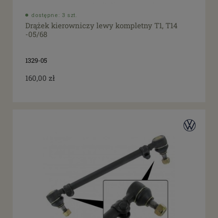
Cena
dostępne: 3 szt.
Drążek kierowniczy lewy kompletny T1, T14
-05/68
od
filtruj
do
1329-05
160,00 zł