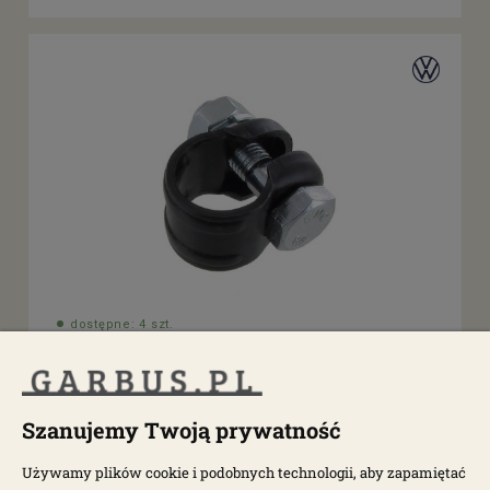
dostępne: 4 szt.
Obejma drążka kierowniczego T1 65-
Szanujemy Twoją prywatność
004339P
44,50 zł
Używamy plików cookie i podobnych technologii, aby zapamiętać