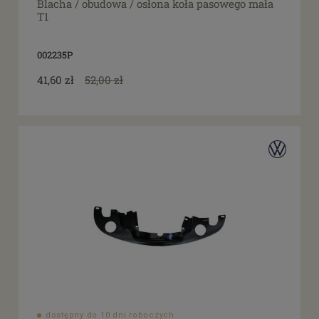
Blacha / obudowa / osłona koła pasowego mała
T1
002235P
41,60 zł
52,00 zł
dostępny do 10 dni roboczych