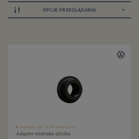
OPCJE PRZEGLĄDANIA
Dostępność
dostępny do 10 dni roboczych
(41)
dostępne: 1 szt.
(13)
dostępne: 2 szt.
(14)
dostępne: 3 szt.
(3)
dostępne: 4 szt.
(3)
więcej
Cena
od
filtruj
do
dostępny do 10 dni roboczych
Adapter wiatraka silnika
Promocja