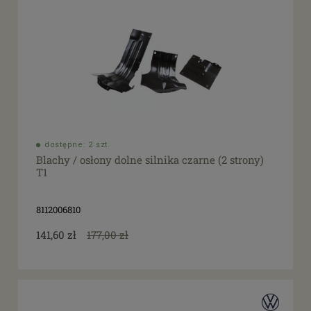
dostępne: 2 szt.
Blachy / osłony dolne silnika czarne (2 strony)
T1
8112006810
141,60 zł
177,00 zł