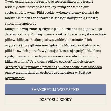
Twoje ustawienia, prezentować spersonalizowane treści i
reklamy oraz udostępniać funkcje związane z mediami
społecznościowymi. Pliki cookie wykorzystujemy również do
mierzenia ruchu i analizowania sposobu korzystania z naszej
strony internetowej.
Domyślnie włączone są jedynie pliki niezbędne do poprawnego
działania strony. Poniżej możesz zaakceptować wszystkie rodzaje
plików, klikając “Zaakceptuj wszystkie”, lub odmówić ich
używania (z wyjątkiem niezbędnych). Możesz też dostosować
pliki do swoich potrzeb, wybierając “Dostosuj zgody”. Udzieloną
zgodę możesz w dowolnym momencie wycofać lub zmienić,
klikając w link “Ustawienia plików cookies” na dole strony.
dostępny do 10 dni roboczych
Szczegóły o używanych przez nas plikach cookie oraz zasadach
Blachy cylindrów podwójny kolektor czarne
przetwarzania danych osobowych znajdziesz w Polityce
13/1600
prywatności.
2210-3
ZAAKCEPTUJ WSZYSTKIE
178,00 zł
DOSTOSUJ ZGODY