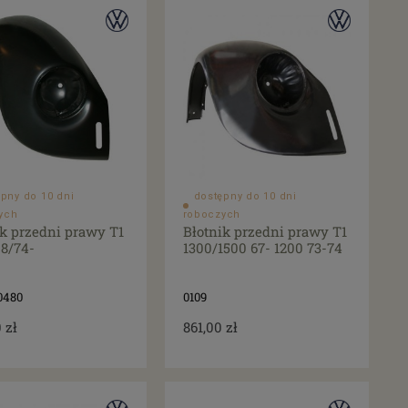
pny do 10 dni
dostępny do 10 dni
ych
roboczych
ik przedni prawy T1
Błotnik przedni prawy T1
08/74-
1300/1500 67- 1200 73-74
0480
0109
 zł
861,00 zł