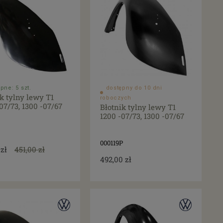
pne: 5 szt.
dostępny do 10 dni
k tylny lewy T1
roboczych
07/73, 1300 -07/67
Błotnik tylny lewy T1
1200 -07/73, 1300 -07/67
000119P
 zł
451,00 zł
492,00 zł