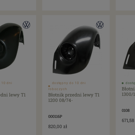
 10 dni
dostępny do 10 dni
dostę
Błotn
roboczych
1300/1
edni lewy T1
Błotnik przedni lewy T1
1200 08/74-
0108
000116P
671,58
820,00 zł