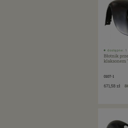
dostępne: 1 
Błotnik prz
klaksonem T
0107-1
671,58 zł
8