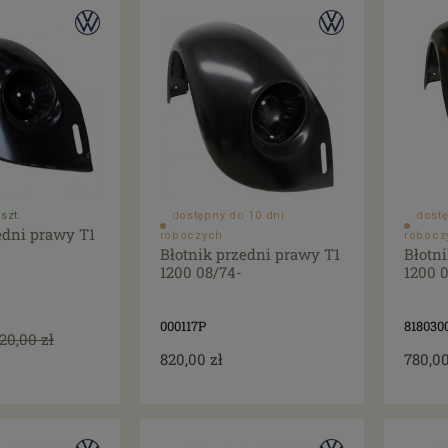
szt.
dostępny do 10 dni
dostę
edni prawy T1
roboczych
robocz
Błotnik przedni prawy T1
Błotn
1200 08/74-
1200 
000117P
818030
20,00 zł
820,00 zł
780,00