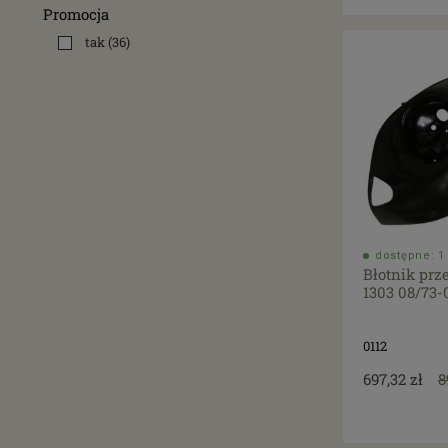
Promocja
tak
(36)
dostępne: 1 
Błotnik prz
1303 08/73-
0112
697,32 zł
8