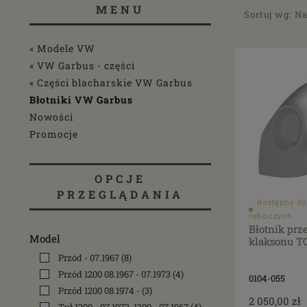
MENU
Sortuj wg:
Na
« Modele VW
« VW Garbus - części
« Części blacharskie VW Garbus
Błotniki VW Garbus
Nowości
Promocje
OPCJE
PRZEGLĄDANIA
dostępny do
roboczych
Błotnik prz
Model
klaksonu TQ
Przód - 07.1967
(8)
Przód 1200 08.1967 - 07.1973
(4)
0104-055
Przód 1200 08.1974 -
(3)
2 050,00 zł