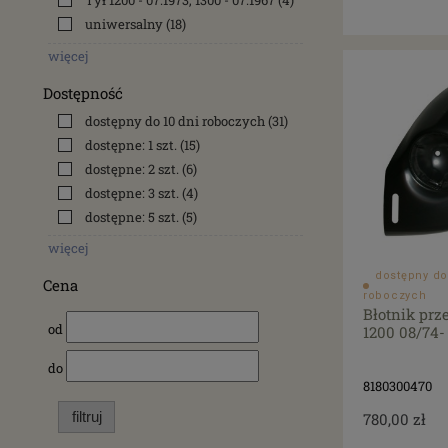
Tył 1200 - 07.1973, 1300 - 07.1967
(4)
uniwersalny
(18)
więcej
Dostępność
dostępny do 10 dni roboczych
(31)
dostępne: 1 szt.
(15)
dostępne: 2 szt.
(6)
dostępne: 3 szt.
(4)
dostępne: 5 szt.
(5)
więcej
dostępny do
Cena
roboczych
Błotnik prz
od
1200 08/74-
do
8180300470
filtruj
780,00 zł