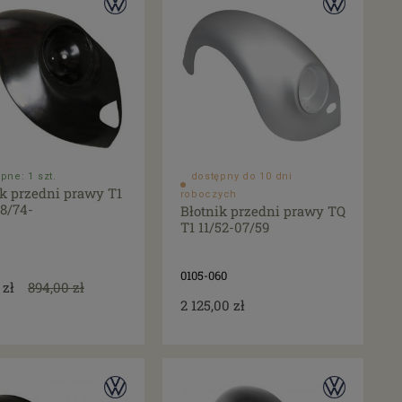
pne: 1 szt.
dostępny do 10 dni
ik przedni prawy T1
roboczych
08/74-
Błotnik przedni prawy TQ
T1 11/52-07/59
0105-060
 zł
894,00 zł
2 125,00 zł