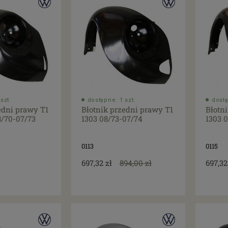
szt.
dostępne: 1 szt.
dostę
edni prawy T1
Błotnik przedni prawy T1
Błotn
8/70-07/73
1303 08/73-07/74
1303 
0113
0115
697,32 zł
894,00 zł
697,32