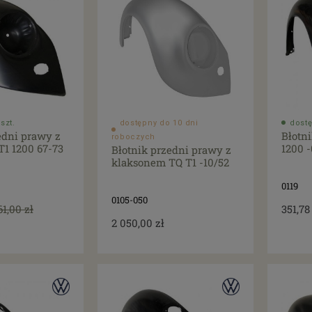
szt.
dostępny do 10 dni
dostę
edni prawy z
Błotni
roboczych
1 1200 67-73
1200 -
Błotnik przedni prawy z
klaksonem TQ T1 -10/52
0119
0105-050
61,00 zł
351,78
2 050,00 zł