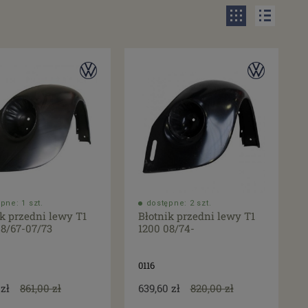
pne: 1 szt.
dostępne: 2 szt.
ik przedni lewy T1
Błotnik przedni lewy T1
08/67-07/73
1200 08/74-
0116
 zł
861,00 zł
639,60 zł
820,00 zł