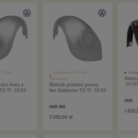
 10 dni
dostępny do 10 dni
dostę
Błotn
roboczych
-07/6
edni lewy z
Błotnik przedni prawy
Q T1 -10/52
bez klaksonu TQ T1 -10/52
0105
0105-055
1 023,
2 050,00 zł