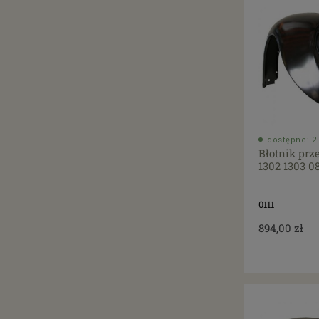
dostępne: 2 
Błotnik prz
1302 1303 0
0111
894,00 zł