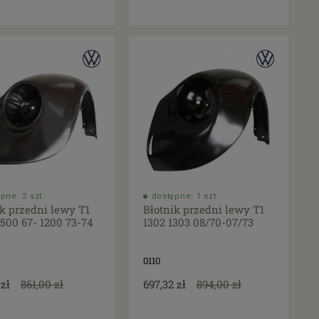
pne: 2 szt.
dostępne: 1 szt.
ik przedni lewy T1
Błotnik przedni lewy T1
500 67- 1200 73-74
1302 1303 08/70-07/73
0110
 zł
861,00 zł
697,32 zł
894,00 zł