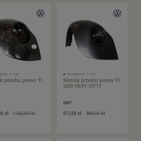
pne: 1 szt.
dostępne: 1 szt.
ik przedni prawy T1
Błotnik przedni prawy T1
7
1200 08/67-07/73
0107
36 zł
1 312,00 zł
671,58 zł
861,00 zł