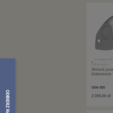
dostępny do
roboczych
Błotnik prz
klaksonem T
0104-050
2 050,00 zł