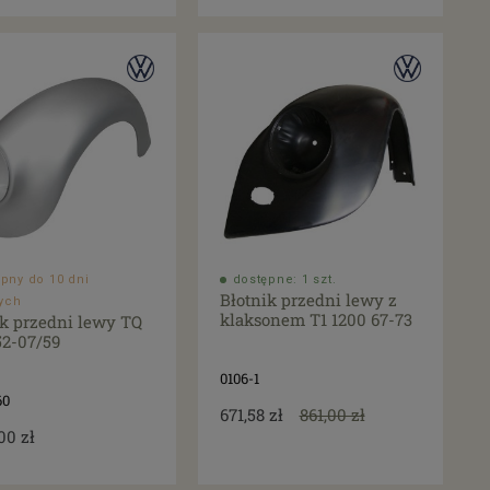
pny do 10 dni
dostępne: 1 szt.
Błotnik przedni lewy z
ych
klaksonem T1 1200 67-73
ik przedni lewy TQ
52-07/59
0106-1
60
671,58 zł
861,00 zł
00 zł