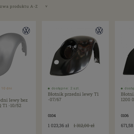
zwa produktu A-Z
 10 dni
dostępne: 2 szt.
dostę
Błotnik przedni lewy T1
Błotn
-07/67
1200 
edni lewy bez
 T1 -10/52
0104
0106
1 023,36 zł
1 312,00 zł
671,58