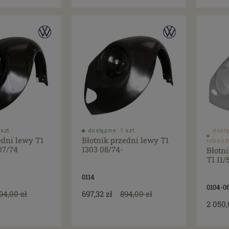
szt.
dostępne: 1 szt.
dostę
edni lewy T1
Błotnik przedni lewy T1
robocz
07/74
1303 08/74-
Błotn
T1 11/
0114
0104-0
94,00 zł
697,32 zł
894,00 zł
2 050,