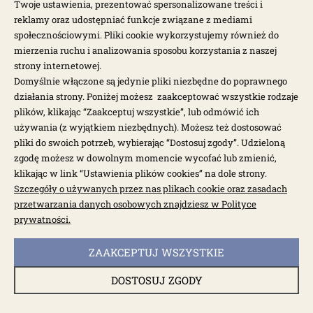
Twoje ustawienia, prezentować spersonalizowane treści i
reklamy oraz udostępniać funkcje związane z mediami
społecznościowymi. Pliki cookie wykorzystujemy również do
mierzenia ruchu i analizowania sposobu korzystania z naszej
strony internetowej.
Domyślnie włączone są jedynie pliki niezbędne do poprawnego
działania strony. Poniżej możesz zaakceptować wszystkie rodzaje
plików, klikając “Zaakceptuj wszystkie”, lub odmówić ich
używania (z wyjątkiem niezbędnych). Możesz też dostosować
pliki do swoich potrzeb, wybierając “Dostosuj zgody”. Udzieloną
zgodę możesz w dowolnym momencie wycofać lub zmienić,
klikając w link “Ustawienia plików cookies” na dole strony.
Szczegóły o używanych przez nas plikach cookie oraz zasadach
przetwarzania danych osobowych znajdziesz w Polityce
dostępne: 5 szt.
prywatności.
Przekaźnik świec żarowych 12V, 70A T4 2.5TDI
ZAAKCEPTUJ WSZYSTKIE
1199208200
DOSTOSUJ ZGODY
25,00 zł