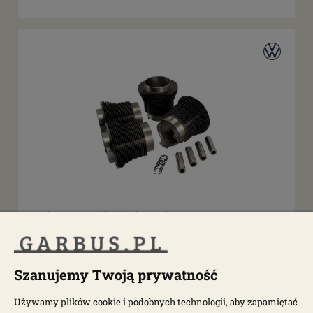
dostępny do 10 dni roboczych
Zestaw tłoków i cylindrów 90.5mm 1775-1956cc
AA
Szanujemy Twoją prywatność
1715-115
Używamy plików cookie i podobnych technologii, aby zapamiętać
2 050,00 zł