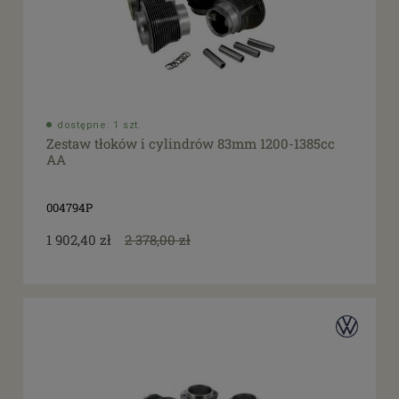
dostępne: 1 szt.
Zestaw tłoków i cylindrów 83mm 1200-1385cc
AA
004794P
1 902,40 zł
2 378,00 zł