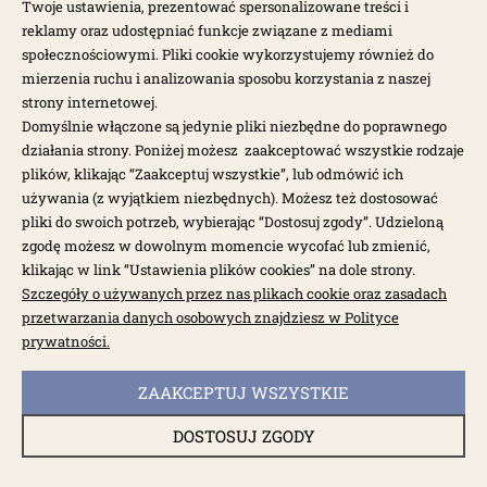
Twoje ustawienia, prezentować spersonalizowane treści i
reklamy oraz udostępniać funkcje związane z mediami
społecznościowymi. Pliki cookie wykorzystujemy również do
mierzenia ruchu i analizowania sposobu korzystania z naszej
strony internetowej.
Domyślnie włączone są jedynie pliki niezbędne do poprawnego
działania strony. Poniżej możesz zaakceptować wszystkie rodzaje
plików, klikając “Zaakceptuj wszystkie”, lub odmówić ich
używania (z wyjątkiem niezbędnych). Możesz też dostosować
pliki do swoich potrzeb, wybierając “Dostosuj zgody”. Udzieloną
zgodę możesz w dowolnym momencie wycofać lub zmienić,
klikając w link “Ustawienia plików cookies” na dole strony.
Szczegóły o używanych przez nas plikach cookie oraz zasadach
przetwarzania danych osobowych znajdziesz w Polityce
prywatności.
dostępne: 1 szt.
Zestaw tłoków i cylindrów 90.5mm 1775cc kute
MAHLE
ZAAKCEPTUJ WSZYSTKIE
DOSTOSUJ ZGODY
1704
2 328,80 zł
2 911,00 zł