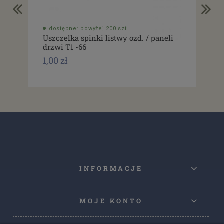
dostępne: powyżej 200 szt.
do
Uszczelka spinki listwy ozd. / paneli
Spi
drzwi T1 -66
Typ
1,00 zł
1,0
INFORMACJE
MOJE KONTO