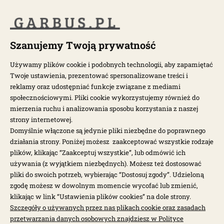
POPULARNE KATEGORIE
POPULARNE MODELE
Szanujemy Twoją prywatność
Używamy plików cookie i podobnych technologii, aby zapamiętać
Twoje ustawienia, prezentować spersonalizowane treści i
NEWSLETTER
reklamy oraz udostępniać funkcje związane z mediami
społecznościowymi. Pliki cookie wykorzystujemy również do
Otrzymuj najnowsze wiadomości i oferty bezpośrednio na swoją
mierzenia ruchu i analizowania sposobu korzystania z naszej
pocztę.
strony internetowej.
Domyślnie włączone są jedynie pliki niezbędne do poprawnego
działania strony. Poniżej możesz zaakceptować wszystkie rodzaje
ZAPISZ SIĘ >
plików, klikając “Zaakceptuj wszystkie”, lub odmówić ich
używania (z wyjątkiem niezbędnych). Możesz też dostosować
pliki do swoich potrzeb, wybierając “Dostosuj zgody”. Udzieloną
zgodę możesz w dowolnym momencie wycofać lub zmienić,
klikając w link “Ustawienia plików cookies” na dole strony.
Szczegóły o używanych przez nas plikach cookie oraz zasadach
przetwarzania danych osobowych znajdziesz w Polityce
Garbus.pl © 2026