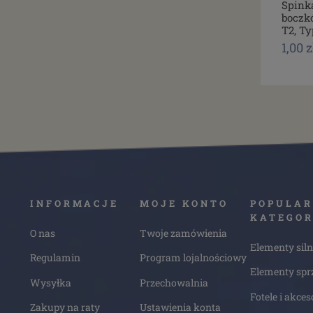
Spink
boczk
T2, Ty
1,00 z
INFORMACJE
MOJE KONTO
POPULAR
KATEGOR
O nas
Twoje zamówienia
Elementy siln
Regulamin
Program lojalnościowy
Elementy spr
Wysyłka
Przechowalnia
Fotele i akces
Zakupy na raty
Ustawienia konta