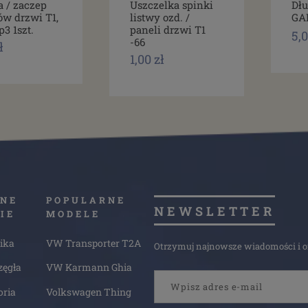
a / zaczep
Uszczelka spinki
Dłu
ów drzwi T1,
listwy ozd. /
GA
p3 1szt.
paneli drzwi T1
5,0
-66
ł
1,00 zł
NE
POPULARNE
NEWSLETTER
IE
MODELE
ika
VW Transporter T2A
Otrzymuj najnowsze wiadomości i of
zęgła
VW Karmann Ghia
oria
Volkswagen Thing