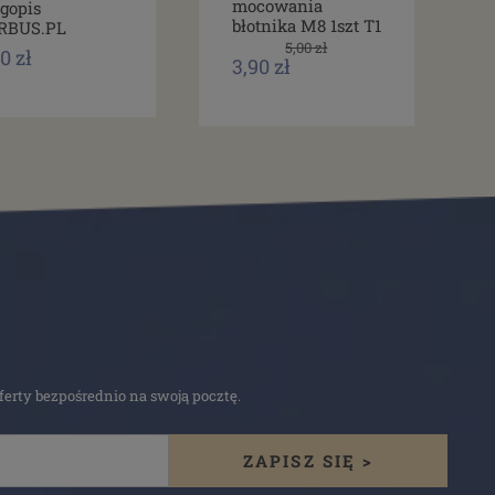
mocowania
gopis
błotnika M8 1szt T1
RBUS.PL
5,00 zł
0 zł
3,90 zł
erty bezpośrednio na swoją pocztę.
ZAPISZ SIĘ >