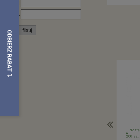
od
do
filtruj
dostę
200 szt.