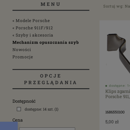
MENU
Sortuj wg:
Na
« Modele Porsche
« Porsche 911F/912
« Szyby i akcesoria
Mechanizm opuszczania szyb
Nowości
Promocje
OPCJE
PRZEGLĄDANIA
dostępne: 14
Klips zgarni
Porsche 911,
Dostępność
dostępne: 14 szt.
(1)
1686550100
Cena
5,00 zł