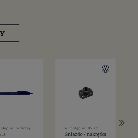
RY
ostępne: powyżej
dostępne: 85 szt.
Gniazdo / nakrętka
szt.