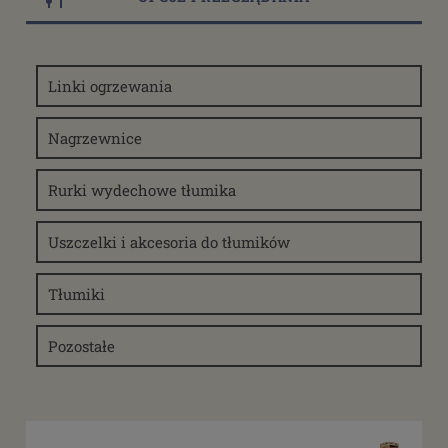
Dostępność
Linki ogrzewania
dostępny do 10 dni roboczych
(2)
dostępne: 1 szt.
(1)
Nagrzewnice
dostępne: 2 szt.
(1)
dostępne: 3 szt.
(1)
Rurki wydechowe tłumika
dostępne: 10 szt.
(1)
Cena
Uszczelki i akcesoria do tłumików
od
Tłumiki
filtruj
do
Pozostałe