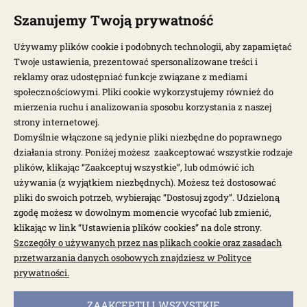
POPULARNE MODELE
Szanujemy Twoją prywatność
Używamy plików cookie i podobnych technologii, aby zapamiętać
NEWSLETTER
Twoje ustawienia, prezentować spersonalizowane treści i
reklamy oraz udostępniać funkcje związane z mediami
społecznościowymi. Pliki cookie wykorzystujemy również do
Otrzymuj najnowsze wiadomości i oferty bezpośrednio na swoją
pocztę.
mierzenia ruchu i analizowania sposobu korzystania z naszej
strony internetowej.
Domyślnie włączone są jedynie pliki niezbędne do poprawnego
ZAPISZ SIĘ >
działania strony. Poniżej możesz zaakceptować wszystkie rodzaje
plików, klikając “Zaakceptuj wszystkie”, lub odmówić ich
używania (z wyjątkiem niezbędnych). Możesz też dostosować
pliki do swoich potrzeb, wybierając “Dostosuj zgody”. Udzieloną
zgodę możesz w dowolnym momencie wycofać lub zmienić,
klikając w link “Ustawienia plików cookies” na dole strony.
Szczegóły o używanych przez nas plikach cookie oraz zasadach
Garbus.pl © 2026
przetwarzania danych osobowych znajdziesz w Polityce
prywatności.
Sklep internetowy Shoper.pl
powered by:
ZAAKCEPTUJ WSZYSTKIE