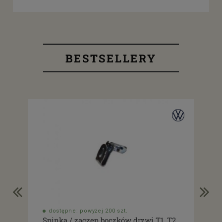
BESTSELLERY
dostępne: powyżej 200 szt.
do
Spinka / zaczep boczków drzwi T1, T2,
Usz