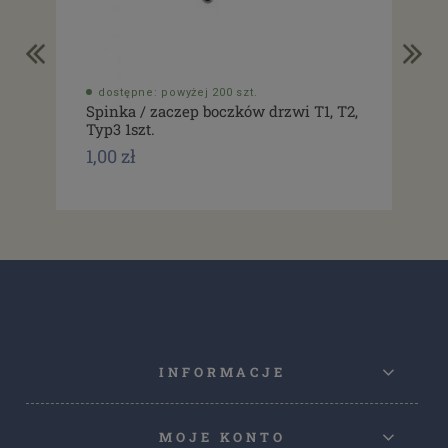
dostępne: powyżej 200 szt.
do
Spinka / zaczep boczków drzwi T1, T2,
Usz
Typ3 1szt.
drz
1,00 zł
1,0
INFORMACJE
MOJE KONTO