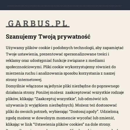
POPULARNE KATEGORIE
POPULARNE MODELE
Szanujemy Twoją prywatność
Używamy plików cookie i podobnych technologii, aby zapamiętać
Twoje ustawienia, prezentować spersonalizowane treści i
NEWSLETTER
reklamy oraz udostępniać funkcje związane z mediami
społecznościowymi. Pliki cookie wykorzystujemy również do
Otrzymuj najnowsze wiadomości i oferty bezpośrednio na swoją
mierzenia ruchu i analizowania sposobu korzystania z naszej
pocztę.
strony internetowej.
Domyślnie włączone są jedynie pliki niezbędne do poprawnego
działania strony. Poniżej możesz zaakceptować wszystkie rodzaje
ZAPISZ SIĘ >
plików, klikając “Zaakceptuj wszystkie”, lub odmówić ich
używania (z wyjątkiem niezbędnych). Możesz też dostosować
pliki do swoich potrzeb, wybierając “Dostosuj zgody”. Udzieloną
zgodę możesz w dowolnym momencie wycofać lub zmienić,
klikając w link “Ustawienia plików cookies” na dole strony.