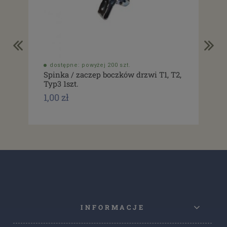
dostępne: powyżej 200 szt.
do
Spinka / zaczep boczków drzwi T1, T2,
Usz
Typ3 1szt.
drz
1,00 zł
1,0
INFORMACJE