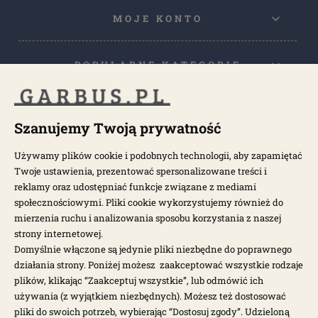
MOJE KONTO
POPULARNE KATEGORIE
POPULARNE MODELE
Szanujemy Twoją prywatność
Używamy plików cookie i podobnych technologii, aby zapamiętać
NEWSLETTER
Twoje ustawienia, prezentować spersonalizowane treści i
reklamy oraz udostępniać funkcje związane z mediami
społecznościowymi. Pliki cookie wykorzystujemy również do
Otrzymuj najnowsze wiadomości i oferty bezpośrednio na swoją
pocztę.
mierzenia ruchu i analizowania sposobu korzystania z naszej
strony internetowej.
Domyślnie włączone są jedynie pliki niezbędne do poprawnego
ZAPISZ SIĘ >
działania strony. Poniżej możesz zaakceptować wszystkie rodzaje
plików, klikając “Zaakceptuj wszystkie”, lub odmówić ich
używania (z wyjątkiem niezbędnych). Możesz też dostosować
pliki do swoich potrzeb, wybierając “Dostosuj zgody”. Udzieloną